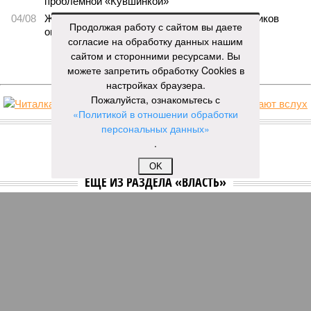
проблемной «Кувшинкой»
04/08
Житель Екатеринбурга по указанию мошенников
Продолжая работу с сайтом вы даете
ограбил квартиру в Чебоксарах
согласие на обработку данных нашим
сайтом и сторонними ресурсами. Вы
ЕЩЕ НОВОСТИ
можете запретить обработку Cookies в
настройках браузера.
Пожалуйста, ознакомьтесь с
«Политикой в отношении обработки
НОВОСТИ ПАРТНЕРОВ
персональных данных»
.
Новости smi2.ru
OK
ЕЩЕ ИЗ РАЗДЕЛА «ВЛАСТЬ»
Глава Минфина Чувашии объяснила, почему у
министров такие высокие доходы