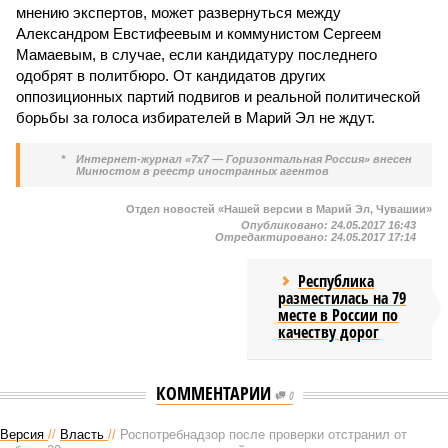
мнению экспертов, может развернуться между
Александром Евстифеевым и коммунистом Сергеем
Мамаевым, в случае, если кандидатуру последнего
одобрят в политбюро. От кандидатов других
оппозиционных партий подвигов и реальной политической
борьбы за голоса избирателей в Марий Эл не ждут.
*
Интернет-журнал «7х7 — Горизонтальная Россия» внесен
Минюстом в реестр иностранных агентов
Отдел новостей «Нашей версии в Марий Эл, Чувашии»
Опубликовано:
24.05.2017 16:43
Отредактировано:
24.05.2017 17:14
Республика
разместилась на 79
месте в России по
качеству дорог
КОММЕНТАРИИ
0
Версия
//
Власть
//
Роспотребнадзор после проверки отстранил от