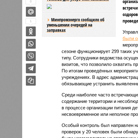
организ
0
встречи
оздоров
Минпромэнерго сообщило об
проведе
1
уменьшении очередей на
заправках
Управл
были 
меропр
сезоне функционирует 299 таких уч
типу. Сотрудники ведомства осуще
визитов, что позволило охватить 
По итогам проведённых мероприят
учреждениях. В адрес администрац
обязывающие устранить выявленны
Среди наиболее часто встречающи
содержание территории и несоблюд
в процессе организации питания де
несвоевременное или неполное про
Особый контроль был направлен на
проверок у 20 человек были обнар