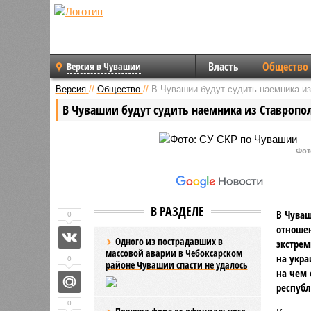
Власть
Общество
Версия в Чувашии
Версия
//
Общество
//
В Чувашии будут судить наемника из
В Чувашии будут судить наемника из Ставропол
Фот
В РАЗДЕЛЕ
В Чуваш
0
отношен
Одного из пострадавших в
экстрем
массовой аварии в Чебоксарском
на укра
0
районе Чувашии спасти не удалось
на чем 
республ
0