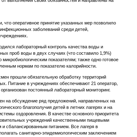
от выполнения своих обязанностей и направлены на
, что оперативное принятие указанных мер позволило
 инфекционных заболеваний среди детей,
учреждениях.
одился лабораторный контроль качества воды и
нных проб воды в двух случаях (что составило 1,9%)
 микробиологическим показателям; также одно готовое
ленным нормам по показателю калорийности.
смен прошли обязательную обработку территорий
мых. Питание в учреждениях обеспечивают 21 оператор,
 организован постоянный лабораторный мониторинг.
ен на обсуждение ряд предложений, направленных на
ического благополучия детей в летних лагерях и на
стемы оздоровления. В качестве основного приоритета
ровительных учреждений качественными пищевыми
м и сбалансированным питанием. Все лагеря в
полагать санитарно-эпидемиологическим заключением