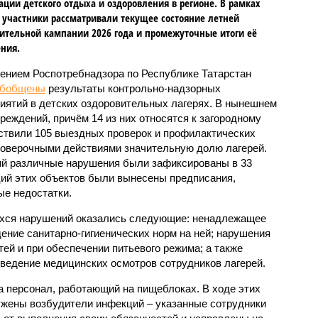
ации детского отдыха и оздоровления в регионе. В рамках
 участники рассматривали текущее состояние летней
ительной кампании 2026 года и промежуточные итоги её
ния.
ением Роспотребнадзора по Республике Татарстан
обобщены
результаты контрольно-надзорных
иятий в детских оздоровительных лагерях. В нынешнем
реждений, причём 14 из них относятся к загородному
ствили 105 выездных проверок и профилактических
проверочными действиями значительную долю лагерей.
ий различные нарушения были зафиксированы в 33
ий этих объектов были вынесены предписания,
е недостатки.
хся нарушений оказались следующие: ненадлежащее
ение санитарно-гигиенических норм на ней; нарушения
тей и при обеспечении питьевого режима; а также
ведение медицинских осмотров сотрудников лагерей.
 персонал, работающий на пищеблоках. В ходе этих
ужены возбудители инфекций – указанные сотрудники