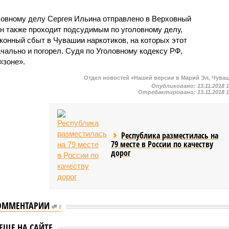
ловному делу Сергея Ильина отправлено в Верховный
 также проходит подсудимым по уголовному делу,
конный сбыт в Чувашии наркотиков, на которых этот
ально и погорел. Судя по Уголовному кодексу РФ,
«зоне».
Отдел новостей «Нашей версии в Марий Эл, Чува
Опубликовано:
13.11.2018 
Отредактировано:
13.11.2018 
Республика разместилась на
79 месте в России по качеству
дорог
ОММЕНТАРИИ
0
шии ветврача из
ого МО будут
В Чувашии ОПГ из трех
ЕЩЕ НА САЙТЕ