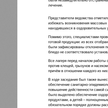
были незамедлительно отстранены 
лечение.
Представители ведомства отметили
избежать возникновения массовых
находившихся в оздоровительных 
Помимо этого, специалистами пров
готовой продукции: из всех отобра
были зафиксированы отклонения по
блюдо не соответствовало установ
Все лагеря перед началом работы 
против клещей, грызунов и насеко
причём в отношении каждого из них
В ходе заседания был также вынес
обеспечение санитарно-эпидемиолог
повышение действенности самой си
было выделено обеспечение оздо
продуктами, а детей – полноценны
обязательном порядке должны рас