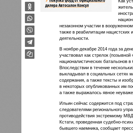
Покупка форд от официального
Как ус
дилера Автосалон Консул
житель
иностр
национ
незаконном участии в вооруженном 
также в реабилитации нацистских 
деятельности.
В ноябре-декабре 2014 года за ден
участвовал как стрелок (позывной 
националистических батальонов в 
Впоследствии в течение нескольких
выкладывал в социальных сетях ма
содержания, а также тексты и изо
в некоторых опубликованных им по
а также выражалось явное неуваже
Ильин сейчас содержится под стра
следователями регионального упра
противодействия экстремизму МВД 
Кстати, проведенная судебно-псих
бывшего наемника, сообщает прес