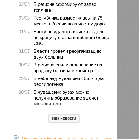
03/08
В регионе сформируют запас
топлива
03/08
Республика разместилась на 79
месте в России по качеству дорог
31/07
Банку не удалось взыскать долг
по кредиту с отца погибшего бойца
СВО
31/07
Власти провели реорганизацию
двух больниц
30/07
В регионе сняли ограничение на
продажу бензина в канистры
29/07
В небе над Чувашией сбиты два
беспилотника
28/07
В чувашских вузах можно
получить образование за счёт
маткапитала
27/07
В Чебоксарах началась проверка
готовности школ и детсадов к
ЕЩЕ НОВОСТИ
новому учебному году
27/07
Чувашские врачи выходили
младенца массой 745 граммов