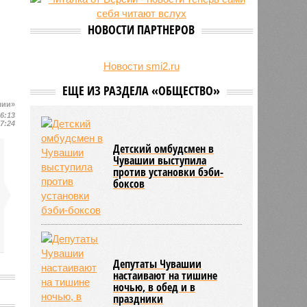
24/07
Чувашские аграрии начали уборку
урожая
НОВОСТИ ПАРТНЕРОВ
Новости smi2.ru
ЕЩЕ ИЗ РАЗДЕЛА «ОБЩЕСТВО»
шии»
16:13
17:24
Детский омбудсмен в
Чувашии выступила
против установки бэби-
боксов
Депутаты Чувашии
настаивают на тишине
ночью, в обед и в
праздники