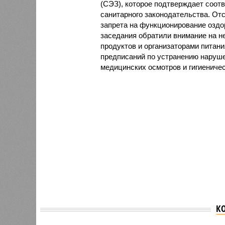
(СЭЗ), которое подтверждает соот
санитарного законодательства. От
запрета на функционирование оздор
заседания обратили внимание на н
продуктов и организаторами питан
предписаний по устранению наруше
медицинских осмотров и гигиениче
К