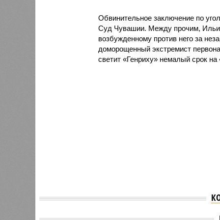
Обвинительное заключение по уго
Суд Чувашии. Между прочим, Ильин
возбужденному против него за неза
доморощенный экстремист первонач
светит «Генриху» немалый срок на 
К
В Чува
В Чувашии еще одного
Порецк