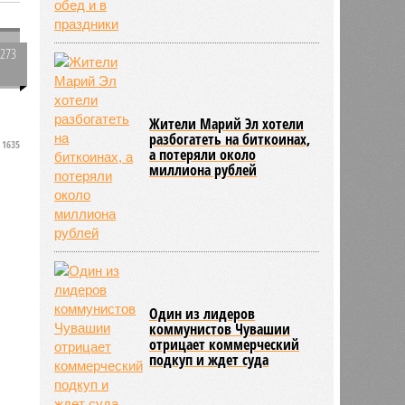
2273
0
Жители Марий Эл хотели
разбогатеть на биткоинах,
1635
а потеряли около
миллиона рублей
Один из лидеров
коммунистов Чувашии
отрицает коммерческий
подкуп и ждет суда