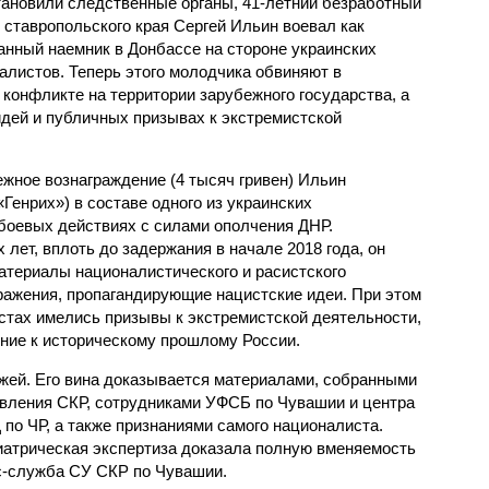
тановили следственные органы, 41-летний безработный
 ставропольского края Сергей Ильин воевал как
анный наемник в Донбассе на стороне украинских
алистов. Теперь этого молодчика обвиняют в
конфликте на территории зарубежного государства, а
идей и публичных призывах к экстремистской
ежное вознаграждение (4 тысяч гривен) Ильин
«Генрих») в составе одного из украинских
боевых действиях с силами ополчения ДНР.
 лет, вплоть до задержания в начале 2018 года, он
териалы националистического и расистского
бражения, пропагандирующие нацистские идеи. При этом
стах имелись призывы к экстремистской деятельности,
ние к историческому прошлому России.
жей. Его вина доказывается материалами, собранными
вления СКР, сотрудниками УФСБ по Чувашии и центра
по ЧР, а также признаниями самого националиста.
иатрическая экспертиза доказала полную вменяемость
с-служба СУ СКР по Чувашии.