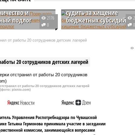
за
бизнесменов будут
ничество и
судить за хищение
2176
ный подлог
бюджетных субсидий
0
рного врача Порецкой
В Чувашии будут судить трех
 станции по борьбе с
предпринимателей, которые с
нил от работы 20 сотрудников детских лагерей
и животных
помощью фальшивых
ужбы Чувашии будут
документов получили более 12
 взяточничество и
млн рублей в качестве субсидии
работы 20 сотрудников детских лагерей
й подлог. По ее вине в
на переоборудование автобусов
оступало непроверенное
для использования
локо.
газомоторного топлива.
тстранил от работы 20 сотрудников детских лагерей
(фото: pixnio.com)
итель Управления Роспотребнадзора по Чувашской
ике Татьяна Гермонова принимала участие в заседании
омственной комиссии, занимающейся вопросами