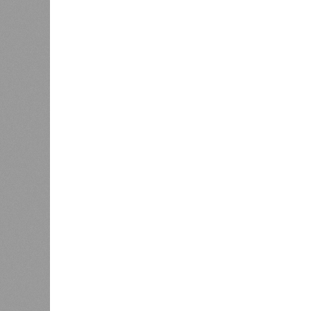
Версия
//
Общество
//
В регионе учреждены удостоверения 
Заткнуть за пояс
В регионе учреждены удостоверения мастеров 
В регионе учреждены удостоверения
В РАЗДЕЛЕ
В Чуваш
0
направл
После вмешательства
национа
прокуратуры ветерану труда
0
пересчитали выплаты за 5 лет
Регион
дисцип
официа
0
Резервисты будут получать по
знаков
100 тысяч рублей за каждый
образц
сбитый беспилотник
субъек