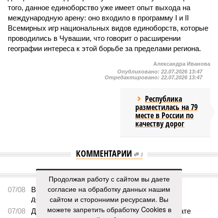
того, данное единоборство уже имеет опыт выхода на
международную арену: оно входило в программу I и II
Всемирных игр национальных видов единоборств, которые
проводились в Чувашии, что говорит о расширении
географии интереса к этой борьбе за пределами региона.
Александра Иванова
Опубликовано:
22.07.2026 13:47
Отредактировано:
22.07.2026 13:47
Республика
разместилась на 79
месте в России по
качеству дорог
КОММЕНТАРИИ
0
ПОСЛЕДНИЕ НОВОСТИ
Продолжая работу с сайтом вы даете
согласие на обработку данных нашим
07/08
В Чебоксарах в ближайшие годы не будут
сайтом и сторонними ресурсами. Вы
достраивать спуск к заливу
можете запретить обработку Cookies в
07/08
Два предприятия выплатили долги по зарплате