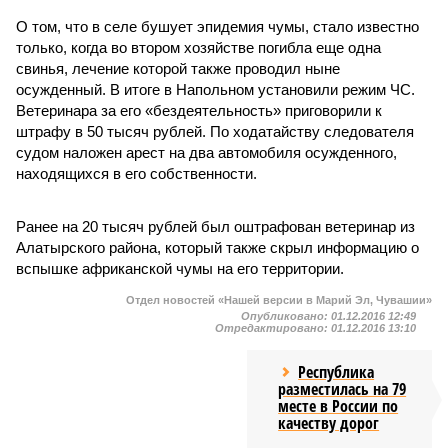
О том, что в селе бушует эпидемия чумы, стало известно
только, когда во втором хозяйстве погибла еще одна
свинья, лечение которой также проводил ныне
осужденный. В итоге в Напольном установили режим ЧС.
Ветеринара за его «бездеятельность» приговорили к
штрафу в 50 тысяч рублей. По ходатайству следователя
судом наложен арест на два автомобиля осужденного,
находящихся в его собственности.
Ранее на 20 тысяч рублей был оштрафован ветеринар из
Алатырского района, который также скрыл информацию о
вспышке африканской чумы на его территории.
Отдел новостей «Нашей версии в Марий Эл, Чувашии»
Опубликовано:
01.12.2016 12:49
Отредактировано:
01.12.2016 13:10
Республика
разместилась на 79
месте в России по
качеству дорог