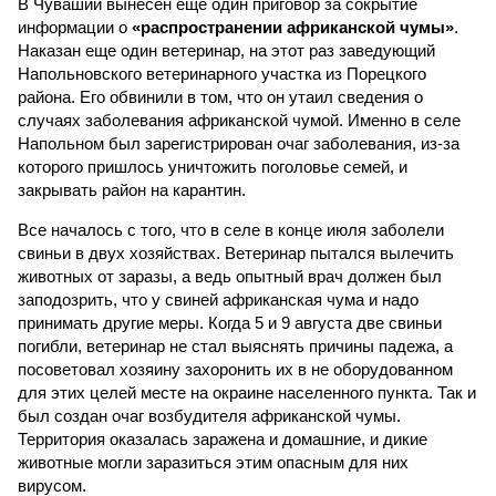
В Чувашии вынесен еще один приговор за сокрытие
информации о
«распространении африканской чумы»
.
Наказан еще один ветеринар, на этот раз заведующий
Напольновского ветеринарного участка из Порецкого
района. Его обвинили в том, что он утаил сведения о
случаях заболевания африканской чумой. Именно в селе
Напольном был зарегистрирован очаг заболевания, из-за
которого пришлось уничтожить поголовье семей, и
закрывать район на карантин.
Все началось с того, что в селе в конце июля заболели
свиньи в двух хозяйствах. Ветеринар пытался вылечить
животных от заразы, а ведь опытный врач должен был
заподозрить, что у свиней африканская чума и надо
принимать другие меры. Когда 5 и 9 августа две свиньи
погибли, ветеринар не стал выяснять причины падежа, а
посоветовал хозяину захоронить их в не оборудованном
для этих целей месте на окраине населенного пункта. Так и
был создан очаг возбудителя африканской чумы.
Территория оказалась заражена и домашние, и дикие
животные могли заразиться этим опасным для них
вирусом.