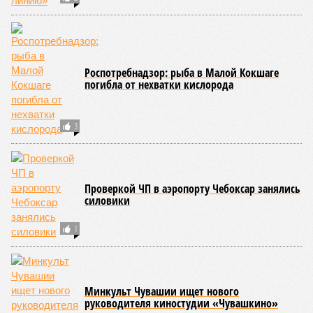
Роспотребнадзор: рыба в Малой Кокшаге
погибла от нехватки кислорода
3
Проверкой ЧП в аэропорту Чебоксар занялись
силовики
1
Минкульт Чувашии ищет нового
руководителя киностудии «Чувашкино»