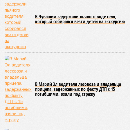
В Чувашии задержали пьяного водителя,
который собирался везти детей на экскурсию
В Марий Эл водителя лесовоза и владельца
прицепа, задержанных по факту ДТП с 15
погибшими, взяли под стражу