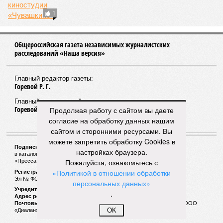
1
Общероссийская газета независимых журналистских
расследований «Наша версия»
Главный редактор газеты:
Горевой Р. Г.
Главный редактор сайта:
Горевой Р. Г.
Продолжая работу с сайтом вы даете
согласие на обработку данных нашим
сайтом и сторонними ресурсами. Вы
можете запретить обработку Cookies в
Подписной индекс газеты «Наша версия»:
настройках браузера.
в каталоге «Почта России» —
99266
Пожалуйста, ознакомьтесь с
«Пресса России» (зелёный) —
41522
«Политикой в отношении обработки
Регистрационный номер Роскомнадзора
Эл № ФС77-53847 от 26.04.2013.
персональных данных»
Учредитель ООО «Версия»
.
Адрес редакции:
123100, Россия, Москва, улица 1905 года, 7с1
Почтовый адрес редакции:
123022, Россия, Москва, а/я 29. для ООО
OK
«Диалан»