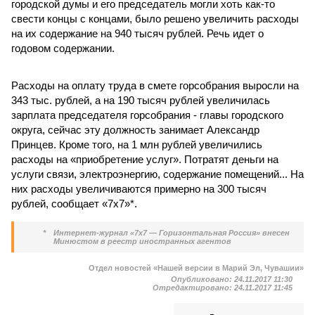
городской думы и его председатель могли хоть как-то
свести концы с концами, было решено увеличить расходы
на их содержание на 940 тысяч рублей. Речь идет о
годовом содержании.
Расходы на оплату труда в смете горсобрания выросли на
343 тыс. рублей, а на 190 тысяч рублей увеличилась
зарплата председателя горсобрания - главы городского
округа, сейчас эту должность занимает Александр
Принцев. Кроме того, на 1 млн рублей увеличились
расходы на «приобретение услуг». Потратят деньги на
услуги связи, электроэнергию, содержание помещений... На
них расходы увеличиваются примерно на 300 тысяч
рублей, сообщает «7х7»*.
*
Интернет-журнал «7х7 — Горизонтальная Россия» внесен
Минюстом в реестр иностранных агентов
Отдел новостей «Нашей версии в Марий Эл, Чувашии»
Опубликовано:
24.11.2017 11:30
Отредактировано:
24.11.2017 11:45