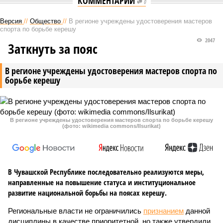
КОММЕНТАРИИ
0
Версия
//
Общество
//
В регионе учреждены удостоверения мастеров
спорта по борьбе керешу
2047
Заткнуть за пояс
В регионе учреждены удостоверения мастеров спорта по
борьбе керешу
В регионе учреждены удостоверения мастеров спорта по борьбе керешу
(фото: wikimedia commons/Ilsurikat)
В Чувашской Республике последовательно реализуются меры,
направленные на повышение статуса и институциональное
развитие национальной борьбы на поясах керешу.
Региональные власти не ограничились
признанием
данной
дисциплины в качестве приоритетной, но также утвердили