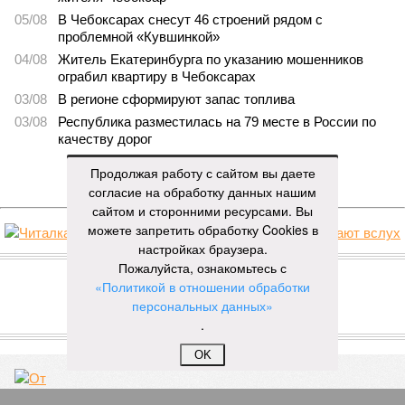
05/08
В Чебоксарах снесут 46 строений рядом с
проблемной «Кувшинкой»
04/08
Житель Екатеринбурга по указанию мошенников
ограбил квартиру в Чебоксарах
03/08
В регионе сформируют запас топлива
03/08
Республика разместилась на 79 месте в России по
качеству дорог
Продолжая работу с сайтом вы даете
ЕЩЕ НОВОСТИ
согласие на обработку данных нашим
сайтом и сторонними ресурсами. Вы
можете запретить обработку Cookies в
настройках браузера.
НОВОСТИ ПАРТНЕРОВ
Пожалуйста, ознакомьтесь с
«Политикой в отношении обработки
Новости smi2.ru
персональных данных»
.
ЕЩЕ ИЗ РАЗДЕЛА «ОБЩЕСТВО»
OK