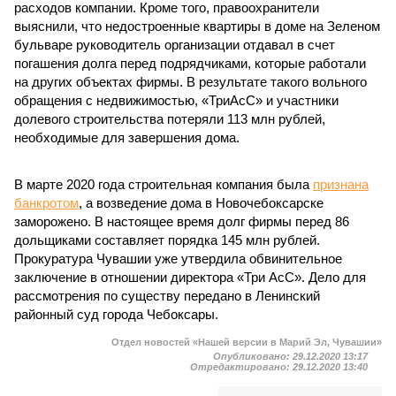
расходов компании. Кроме того, правоохранители
выяснили, что недостроенные квартиры в доме на Зеленом
бульваре руководитель организации отдавал в счет
погашения долга перед подрядчиками, которые работали
на других объектах фирмы. В результате такого вольного
обращения с недвижимостью, «ТриАсС» и участники
долевого строительства потеряли 113 млн рублей,
необходимые для завершения дома.
В марте 2020 года строительная компания была
признана
банкротом
, а возведение дома в Новочебоксарске
заморожено. В настоящее время долг фирмы перед 86
дольщиками составляет порядка 145 млн рублей.
Прокуратура Чувашии уже утвердила обвинительное
заключение в отношении директора «Три АсС». Дело для
рассмотрения по существу передано в Ленинский
районный суд города Чебоксары.
Отдел новостей «Нашей версии в Марий Эл, Чувашии»
Опубликовано:
29.12.2020 13:17
Отредактировано:
29.12.2020 13:40