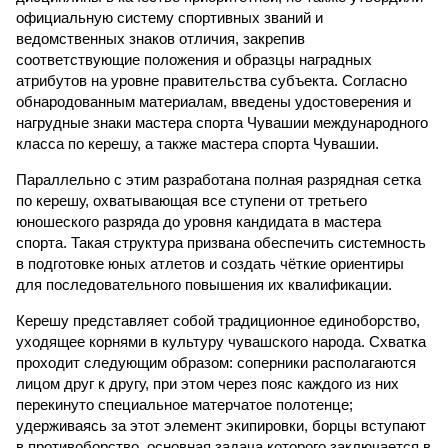
официальную систему спортивных званий и
ведомственных знаков отличия, закрепив
соответствующие положения и образцы наградных
атрибутов на уровне правительства субъекта. Согласно
обнародованным материалам, введены удостоверения и
нагрудные знаки мастера спорта Чувашии международного
класса по керешу, а также мастера спорта Чувашии.
Параллельно с этим разработана полная разрядная сетка
по керешу, охватывающая все ступени от третьего
юношеского разряда до уровня кандидата в мастера
спорта. Такая структура призвана обеспечить системность
в подготовке юных атлетов и создать чёткие ориентиры
для последовательного повышения их квалификации.
Керешу представляет собой традиционное единоборство,
уходящее корнями в культуру чувашского народа. Схватка
проходит следующим образом: соперники располагаются
лицом друг к другу, при этом через пояс каждого из них
перекинуто специальное матерчатое полотенце;
удерживаясь за этот элемент экипировки, борцы вступают
в противоборство, основная задача которого заключается в