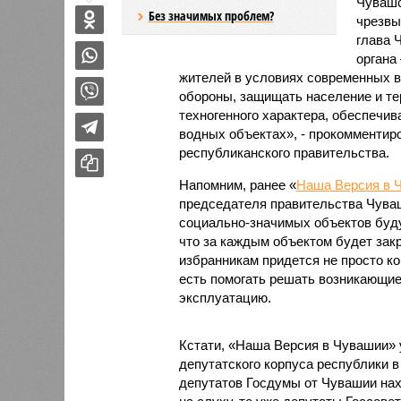
Чувашс
Без значимых проблем?
чрезвы
глава 
органа
жителей в условиях современных в
обороны, защищать население и те
техногенного характера, обеспечи
водных объектах», - прокомментир
республиканского правительства.
Напомним, ранее «
Наша Версия в 
председателя правительства Чуваш
социально-значимых объектов буду
что за каждым объектом будет зак
избранникам придется не просто ко
есть помогать решать возникающие
эксплуатацию.
Кстати, «Наша Версия в Чувашии»
депутатского корпуса республики в
депутатов Госдумы от Чувашии нах