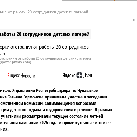
теля СК России
В Чувашии возбудили уголовное
ра Бастрыкин в
дело по факту массового
нил от работы 20 сотрудников детских лагерей
на медсестру, по вине
обращения за медицинской
тяжело заболел ребенок,
помощью учеников и педагогов
и уголовное дедо.
школы №4 Новочебоксарска. В
работы 20 сотрудников детских лагерей
ководитель Следкома
столовой образовательного
что из республики
учреждения нашли «просрочку».
т много жалоб на
 медицинской помощи и
тстранил от работы 20 сотрудников детских лагерей
принять меры.
(фото: pixnio.com)
итель Управления Роспотребнадзора по Чувашской
ике Татьяна Гермонова принимала участие в заседании
омственной комиссии, занимающейся вопросами
ации детского отдыха и оздоровления в регионе. В рамках
 участники рассматривали текущее состояние летней
ительной кампании 2026 года и промежуточные итоги её
ния.