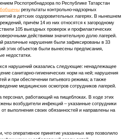
ением Роспотребнадзора по Республике Татарстан
обобщены
результаты контрольно-надзорных
иятий в детских оздоровительных лагерях. В нынешнем
реждений, причём 14 из них относятся к загородному
ствили 105 выездных проверок и профилактических
проверочными действиями значительную долю лагерей.
ий различные нарушения были зафиксированы в 33
ий этих объектов были вынесены предписания,
е недостатки.
хся нарушений оказались следующие: ненадлежащее
ение санитарно-гигиенических норм на ней; нарушения
тей и при обеспечении питьевого режима; а также
ведение медицинских осмотров сотрудников лагерей.
 персонал, работающий на пищеблоках. В ходе этих
ужены возбудители инфекций – указанные сотрудники
от выполнения своих обязанностей и направлены на
, что оперативное принятие указанных мер позволило