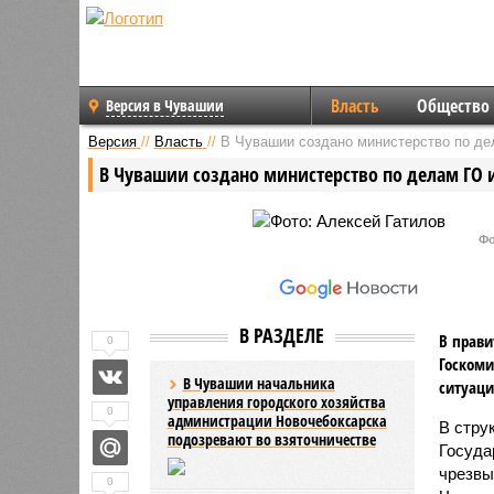
Власть
Общество
Версия в Чувашии
Версия
//
Власть
//
В Чувашии создано министерство по де
В Чувашии создано министерство по делам ГО 
Фо
В РАЗДЕЛЕ
В прави
0
Госкоми
В Чувашии начальника
ситуаци
управления городского хозяйства
0
администрации Новочебоксарска
В стру
подозревают во взяточничестве
Госуда
чрезвы
0