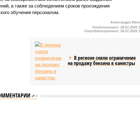
ний, а также за соблюдением сроков прохождения
ского обучения персоналом.
Александра Ива
Опубликовано:
28.07.2026 
Отредактировано:
28.07.2026 
В регионе сняли ограничение
на продажу бензина в канистры
ОММЕНТАРИИ
0
мастеров спорта по борьбе керешу
спорта по борьбе керешу