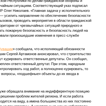
кой Республики по делам гражданской обороны и
чайным ситуациям. Соответствующий указ подписал
ЧР Олег Николаев. «Главная задача у исполнительного
 — усилить направление по обеспечению безопасности
ызовов, проводить мероприятия в области гражданской
рритории от чрезвычайных ситуаций природного и
вать пожарную безопасность и безопасность людей на
овали произошедшие изменения в пресс-службе
Чувашии
» сообщала, что исполняющий обязанности
ии Сергей Артамонов анонсировал, что строительство
т курировать ответственные депутаты. Он сообщил,
реплен ответственный депутат. При этом, народным
нтролировать ход работ, а полноценно курировать, то
 вопросы, «подшефные» объекты до их ввода в
 уже обращала внимание на индифферентную позицию
 решении проблем жителей региона. И если работа
одится на виду, а имена большинства из них постоянно