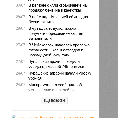
30/07
В регионе сняли ограничение на
продажу бензина в канистры
29/07
В небе над Чувашией сбиты два
беспилотника
28/07
В чувашских вузах можно
получить образование за счёт
маткапитала
27/07
В Чебоксарах началась проверка
готовности школ и детсадов к
новому учебному году
27/07
Чувашские врачи выходили
младенца массой 745 граммов
24/07
Чувашские аграрии начали уборку
урожая
24/07
Минпромэнерго сообщило об
уменьшении очередей на
заправках
ЕЩЕ НОВОСТИ
23/07
В Чувашии за 6 месяцев изъято
свыше 500 единиц оружия
22/07
Резервисты будут получать по 100
тысяч рублей за каждый сбитый