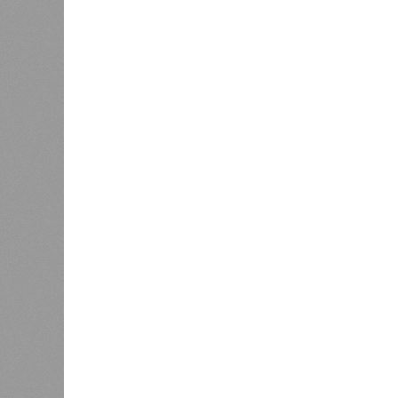
В регионе учреждены удостоверения
В РАЗДЕЛЕ
В Чуваш
0
направл
После вмешательства
национа
прокуратуры ветерану труда
0
пересчитали выплаты за 5 лет
Регион
дисцип
официа
0
Резервисты будут получать по
знаков
100 тысяч рублей за каждый
образц
сбитый беспилотник
субъек
удосто
международного класса по керешу,
Параллельно с этим разработана п
ступени от третьего юношеского ра