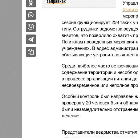
заправках
Управл
были 
меропр
сезоне функционирует 299 таких уч
типу. Сотрудники ведомства осуще
визитов, что позволило охватить 
По итогам проведённых мероприят
учреждениях. В адрес администрац
обязывающие устранить выявленны
Среди наиболее часто встречающи
содержание территории и несоблюд
в процессе организации питания де
несвоевременное или неполное про
Особый контроль был направлен на
проверок у 20 человек были обнар
были незамедлительно отстранены 
лечение.
Представители ведомства отметили