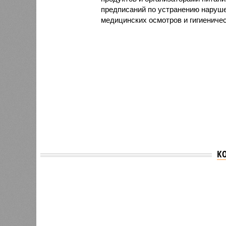
предписаний по устранению наруше
медицинских осмотров и гигиениче
К
Версия
//
Общество
//
В регионе учреждены удостоверения 
Заткнуть за пояс
В регионе учреждены удостоверения мастеров 