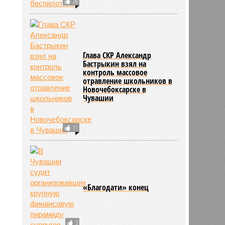
26
Глава СКР Александр
Бастрыкин взял на
контроль массовое
отравление школьников в
Новочебоксарске в
Чувашии
11
«Благодати» конец
3