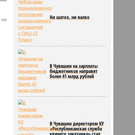
Ни шатко, ни валко
1488
В Чувашии на зарплаты
бюджетников направят
более 41 млрд рублей
В Чувашии директором КУ
«Республиканская служба
единого заказчика» стал