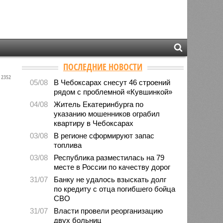
ПОСЛЕДНИЕ НОВОСТИ
2352
05/08
В Чебоксарах снесут 46 строений
рядом с проблемной «Кувшинкой»
04/08
Житель Екатеринбурга по
указанию мошенников ограбил
квартиру в Чебоксарах
03/08
В регионе сформируют запас
топлива
03/08
Республика разместилась на 79
месте в России по качеству дорог
31/07
Банку не удалось взыскать долг
по кредиту с отца погибшего бойца
СВО
31/07
Власти провели реорганизацию
двух больниц