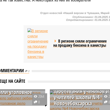
а не так известны. А некоторых из них их избиратели
Отдел новостей «Нашей версии в Чувашии, Марий
Опубликовано:
01.04.2025 
Отредактировано:
01.04.2025 
В регионе сняли ограничение
на продажу бензина в канистры
ОММЕНТАРИИ
В СУ СКР Чуваши
0
шии на медсестру,
возбудили уголовное
е которой тяжело
ЕЩЕ НА САЙТЕ
дело из-за массового
л ребенок,
заболевания учеников и
или уголовное
учителей школы №4
2064
0
Новочебоксарска
ешательства