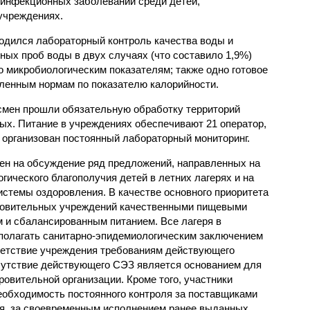
 инфекционных заболеваний среди детей,
учреждениях.
одился лабораторный контроль качества воды и
нных проб воды в двух случаях (что составило 1,9%)
 микробиологическим показателям; также одно готовое
ленным нормам по показателю калорийности.
смен прошли обязательную обработку территорий
мых. Питание в учреждениях обеспечивают 21 оператор,
 организован постоянный лабораторный мониторинг.
ен на обсуждение ряд предложений, направленных на
ического благополучия детей в летних лагерях и на
стемы оздоровления. В качестве основного приоритета
ровительных учреждений качественными пищевыми
м и сбалансированным питанием. Все лагеря в
полагать санитарно-эпидемиологическим заключением
ветствие учреждения требованиям действующего
сутствие действующего СЭЗ является основанием для
овительной организации. Кроме того, участники
еобходимость постоянного контроля за поставщиками
ия, за своевременным исполнением ранее выданных