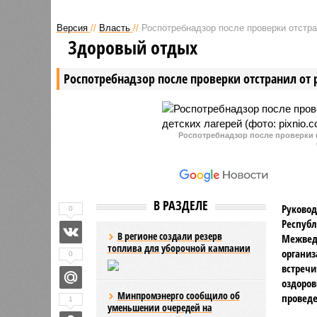
дело на бригаду медиков скорой
председа
помощи. Они неправильно
Александ
Версия
//
Власть
//
Роспотребнадзор после проверки отстра
оценили состояние пациента и
Чувашии 
Здоровый отдых
оставили его дома.
которой 
возбудил
Роспотребнадзор после проверки отстранил от 
Также ру
отметил, 
поступае
оказание
Роспотребнадзор после проверки о
поручил 
В РАЗДЕЛЕ
Руковод
0
Республ
В регионе создали резерв
Межвед
топлива для уборочной кампании
организ
0
встречи
оздоров
Минпромэнерго сообщило об
проведе
1
уменьшении очередей на