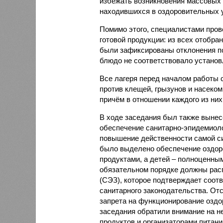
избежать возникновения массовых
находившихся в оздоровительных 
Помимо этого, специалистами пров
готовой продукции: из всех отобра
были зафиксированы отклонения по
блюдо не соответствовало установ
Все лагеря перед началом работы 
против клещей, грызунов и насеко
причём в отношении каждого из них
В ходе заседания был также вынес
обеспечение санитарно-эпидемиолог
повышение действенности самой си
было выделено обеспечение оздо
продуктами, а детей – полноценны
обязательном порядке должны рас
(СЭЗ), которое подтверждает соот
санитарного законодательства. От
запрета на функционирование оздор
заседания обратили внимание на н
продуктов и организаторами питан