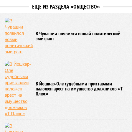
официальную систему спортивных званий и
ведомственных знаков отличия, закрепив
соответствующие положения и образцы наградных
атрибутов на уровне правительства субъекта. Согласно
обнародованным материалам, введены удостоверения и
нагрудные знаки мастера спорта Чувашии международного
класса по керешу, а также мастера спорта Чувашии.
Параллельно с этим разработана полная разрядная сетка
по керешу, охватывающая все ступени от третьего
юношеского разряда до уровня кандидата в мастера
спорта. Такая структура призвана обеспечить системность
в подготовке юных атлетов и создать чёткие ориентиры
для последовательного повышения их квалификации.
Керешу представляет собой традиционное единоборство,
уходящее корнями в культуру чувашского народа. Схватка
проходит следующим образом: соперники располагаются
лицом друг к другу, при этом через пояс каждого из них
перекинуто специальное матерчатое полотенце;
удерживаясь за этот элемент экипировки, борцы вступают
в противоборство, основная задача которого заключается в