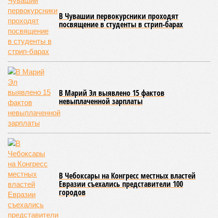
том, чтобы опрокинуть противника.
Современная версия чувашской национальной борьбы
была создана в 1990-х годах. С того периода дисциплина
переживает этап активного возрождения, сохраняя при
этом неразрывную связь с многовековыми народными
традициями.
В настоящее время керешу демонстрирует рост
популярности. В 2024 году в столице республики, городе
Чебоксары, на базе спортивной школы № 11 состоялось
торжественное открытие Республиканского центра
единоборств «Керешу». площадка имеет все необходимые
условия для полноценной подготовки спортсменов
высокого класса.
В том же году был проведён первый официальный
чемпионат по керешу, участие в котором приняли
сильнейшие борцы со всех районов Чувашии; турнир
наглядно продемонстрировал динамичный и зрелищный
характер этого вида спорта.