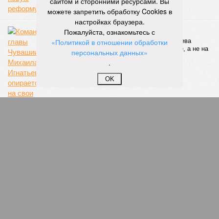
сайтом и сторонними ресурсами. Вы
07/08
Два предприятия выплатили долги по зарплате
можете запретить обработку Cookies в
после вмешательства прокуратуры
настройках браузера.
Пожалуйста, ознакомьтесь с
06/08
Суд аннулировал ошибочно оформленные кредиты
жителя Чебоксар
«Политикой в отношении обработки
персональных данных»
05/08
В Чебоксарах снесут 46 строений рядом с
.
проблемной «Кувшинкой»
04/08
Житель Екатеринбурга по указанию мошенников
OK
ограбил квартиру в Чебоксарах
ЕЩЕ НОВОСТИ
НОВОСТИ ПАРТНЕРОВ
Новости smi2.ru
ЕЩЕ ИЗ РАЗДЕЛА «ОБЩЕСТВО»