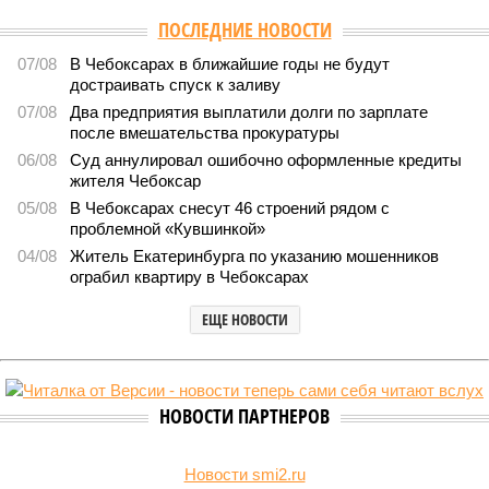
Версия
//
Общество
//
В регионе учреждены удостоверения мастеров
спорта по борьбе керешу
2135
Заткнуть за пояс
В регионе учреждены удостоверения мастеров спорта по
борьбе керешу
В регионе учреждены удостоверения мастеров спорта по борьбе керешу
(фото: wikimedia commons/Ilsurikat)
В Чувашской Республике последовательно реализуются меры,
направленные на повышение статуса и институциональное
развитие национальной борьбы на поясах керешу.
Региональные власти не ограничились
признанием
данной
дисциплины в качестве приоритетной, но также утвердили