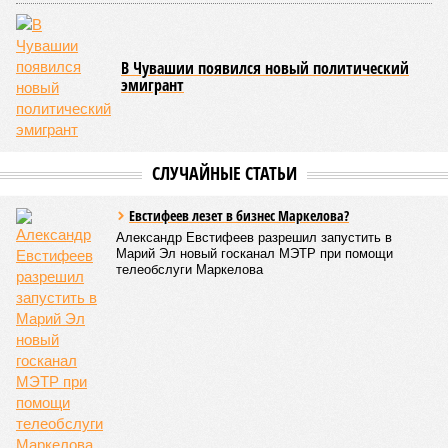
том, чтобы опрокинуть противника.
Современная версия чувашской национальной борьбы
была создана в 1990-х годах. С того периода дисциплина
переживает этап активного возрождения, сохраняя при
этом неразрывную связь с многовековыми народными
традициями.
В настоящее время керешу демонстрирует рост
популярности. В 2024 году в столице республики, городе
Чебоксары, на базе спортивной школы № 11 состоялось
торжественное открытие Республиканского центра
единоборств «Керешу». площадка имеет все необходимые
условия для полноценной подготовки спортсменов
высокого класса.
В том же году был проведён первый официальный
чемпионат по керешу, участие в котором приняли
сильнейшие борцы со всех районов Чувашии; турнир
наглядно продемонстрировал динамичный и зрелищный
характер этого вида спорта.