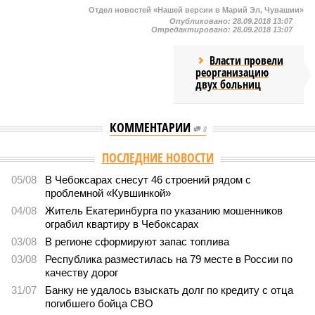
Отдел новостей «Нашей версии в Марий Эл, Чувашии»
Опубликовано:
28.09.2018 13:07
Отредактировано:
28.09.2018 13:07
Власти провели
реорганизацию
двух больниц
КОММЕНТАРИИ
0
Версия
//
Общество
//
В регионе учреждены удостоверения мастеров
спорта по борьбе керешу
1991
Заткнуть за пояс
В регионе учреждены удостоверения мастеров спорта по
борьбе керешу