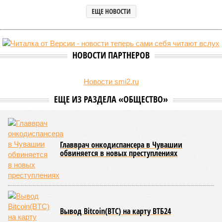
В регионе учреждены удостоверения мастеров спорта по борьбе керешу
(фото: wikimedia commons/Ilsurikat)
В Чувашской Республике последовательно реализуются меры,
направленные на повышение статуса и институциональное
развитие национальной борьбы на поясах керешу.
Региональные власти не ограничились
признанием
данной
дисциплины в качестве приоритетной, но также утвердили