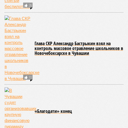
Руководитель Управления Роспотребнадзора по Чувашской
Республике Татьяна Гермонова принимала участие в заседании
Межведомственной комиссии, занимающейся вопросами
организации детского отдыха и оздоровления в регионе. В
рамках встречи участники рассматривали текущее состояние
летней оздоровительной кампании 2026 года и промежуточные
итоги её проведения.
Управлением Роспотребнадзора по Республике Татарстан
были обобщены
результаты контрольно-надзорных
мероприятий в детских оздоровительных лагерях. В
нынешнем сезоне функционирует 299 таких учреждений,
причём 14 из них относятся к загородному типу. Сотрудники
ведомства осуществили 105 выездных проверок и
профилактических визитов, что позволило охватить
проверочными действиями значительную долю лагерей. По
итогам проведённых мероприятий различные нарушения
были зафиксированы в 33 учреждениях. В адрес
администраций этих объектов были вынесены
предписания, обязывающие устранить выявленные