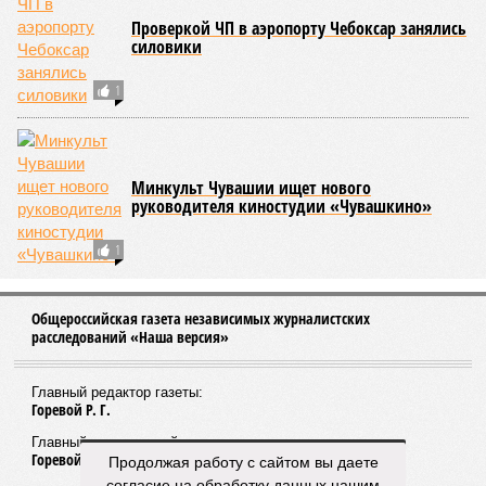
учреждениях.
Помимо этого, специалистами проводился лабораторный
контроль качества воды и готовой продукции: из всех
отобранных проб воды в двух случаях (что составило
1,9%) были зафиксированы отклонения по
микробиологическим показателям; также одно готовое
блюдо не соответствовало установленным нормам по
показателю калорийности.
Все лагеря перед началом работы смен прошли
обязательную обработку территорий против клещей,
грызунов и насекомых. Питание в учреждениях
обеспечивают 21 оператор, причём в отношении каждого из
них организован постоянный лабораторный мониторинг.
В ходе заседания был также вынесен на обсуждение ряд
предложений, направленных на обеспечение санитарно-
эпидемиологического благополучия детей в летних лагерях
и на повышение действенности самой системы
оздоровления. В качестве основного приоритета было
Продолжая работу с сайтом вы даете
выделено обеспечение оздоровительных учреждений
согласие на обработку данных нашим
качественными пищевыми продуктами, а детей –