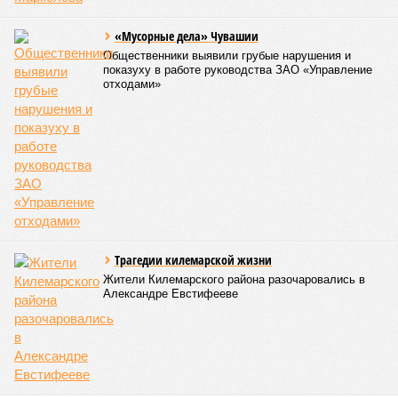
Керешу включён в перечень приоритетных спортивных
дисциплин на территории Чувашской Республики. Кроме
того, данное единоборство уже имеет опыт выхода на
международную арену: оно входило в программу I и II
Всемирных игр национальных видов единоборств, которые
проводились в Чувашии, что говорит о расширении
географии интереса к этой борьбе за пределами региона.
Александра Иванова
Опубликовано:
22.07.2026 13:47
Отредактировано:
22.07.2026 13:47
Власти провели
реорганизацию
двух больниц
КОММЕНТАРИИ
0
Версия
//
Власть
//
Роспотребнадзор после проверки отстранил от
работы 20 сотрудников детских лагерей
1516
Здоровый отдых