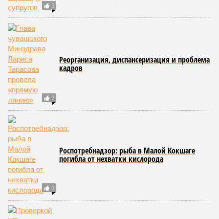
недостатки.
Среди наиболее часто встречающихся нарушений
оказались следующие: ненадлежащее содержание
территории и несоблюдение санитарно-гигиенических норм
на ней; нарушения в процессе организации питания детей и
при обеспечении питьевого режима; а также
несвоевременное или неполное проведение медицинских
осмотров сотрудников лагерей.
Особый контроль был направлен на персонал,
работающий на пищеблоках. В ходе этих проверок у 20
человек были обнаружены возбудители инфекций –
указанные сотрудники были незамедлительно отстранены
от выполнения своих обязанностей и направлены на
лечение.
Представители ведомства отметили, что оперативное
принятие указанных мер позволило избежать
возникновения массовых инфекционных заболеваний
среди детей, находившихся в оздоровительных