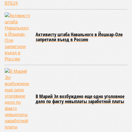
официальную систему спортивных званий и
ведомственных знаков отличия, закрепив
соответствующие положения и образцы наградных
атрибутов на уровне правительства субъекта. Согласно
обнародованным материалам, введены удостоверения и
нагрудные знаки мастера спорта Чувашии международного
класса по керешу, а также мастера спорта Чувашии.
Параллельно с этим разработана полная разрядная сетка
по керешу, охватывающая все ступени от третьего
юношеского разряда до уровня кандидата в мастера
спорта. Такая структура призвана обеспечить системность
в подготовке юных атлетов и создать чёткие ориентиры
для последовательного повышения их квалификации.
Керешу представляет собой традиционное единоборство,
уходящее корнями в культуру чувашского народа. Схватка
проходит следующим образом: соперники располагаются
лицом друг к другу, при этом через пояс каждого из них
перекинуто специальное матерчатое полотенце;
удерживаясь за этот элемент экипировки, борцы вступают
в противоборство, основная задача которого заключается в