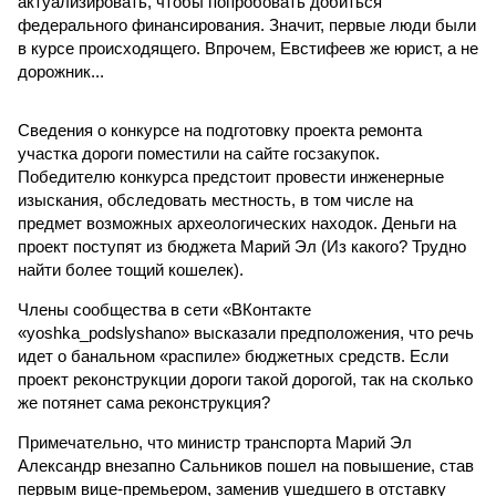
актуализировать, чтобы попробовать добиться
федерального финансирования. Значит, первые люди были
в курсе происходящего. Впрочем, Евстифеев же юрист, а не
дорожник...
Сведения о конкурсе на подготовку проекта ремонта
участка дороги поместили на сайте госзакупок.
Победителю конкурса предстоит провести инженерные
изыскания, обследовать местность, в том числе на
предмет возможных археологических находок. Деньги на
проект поступят из бюджета Марий Эл (Из какого? Трудно
найти более тощий кошелек).
Члены сообщества в сети «ВКонтакте
«yoshka_podslyshano» высказали предположения, что речь
идет о банальном «распиле» бюджетных средств. Если
проект реконструкции дороги такой дорогой, так на сколько
же потянет сама реконструкция?
Примечательно, что министр транспорта Марий Эл
Александр внезапно Сальников пошел на повышение, став
первым вице-премьером, заменив ушедшего в отставку