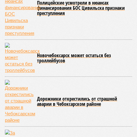
Керешу представляет собой традиционное единоборство,
уходящее корнями в культуру чувашского народа. Схватка
проходит следующим образом: соперники располагаются
лицом друг к другу, при этом через пояс каждого из них
перекинуто специальное матерчатое полотенце;
удерживаясь за этот элемент экипировки, борцы вступают
в противоборство, основная задача которого заключается в
том, чтобы опрокинуть противника.
Современная версия чувашской национальной борьбы
была создана в 1990-х годах. С того периода дисциплина
переживает этап активного возрождения, сохраняя при
этом неразрывную связь с многовековыми народными
традициями.
В настоящее время керешу демонстрирует рост
популярности. В 2024 году в столице республики, городе
Чебоксары, на базе спортивной школы № 11 состоялось
торжественное открытие Республиканского центра
единоборств «Керешу». площадка имеет все необходимые