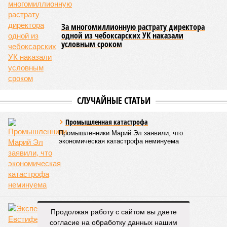
условия для полноценной подготовки спортсменов
высокого класса.
В том же году был проведён первый официальный
чемпионат по керешу, участие в котором приняли
сильнейшие борцы со всех районов Чувашии; турнир
наглядно продемонстрировал динамичный и зрелищный
характер этого вида спорта.
Керешу включён в перечень приоритетных спортивных
дисциплин на территории Чувашской Республики. Кроме
того, данное единоборство уже имеет опыт выхода на
международную арену: оно входило в программу I и II
Всемирных игр национальных видов единоборств, которые
проводились в Чувашии, что говорит о расширении
географии интереса к этой борьбе за пределами региона.
Александра Иванова
Опубликовано:
22.07.2026 13:47
Отредактировано:
22.07.2026 13:47
Продолжая работу с сайтом вы даете
В регионе сняли
ограничение на
согласие на обработку данных нашим