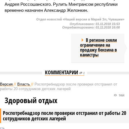
Андрея Россошанского. Рулить Минтрансом республики
временно назначен Александр Желонкин.
Отдел новостей «Нашей версии в Марий Эл, Чувашии»
Опубликовано:
01.11.2018 15:53
Отредактировано:
01.11.2018 16:08
В регионе сняли
ограничение на
продажу бензина в
канистры
КОММЕНТАРИИ
0
Версия
//
Власть
//
Роспотребнадзор после проверки отстранил от
работы 20 сотрудников детских лагерей
1464
Здоровый отдых
Роспотребнадзор после проверки отстранил от работы 20
сотрудников детских лагерей