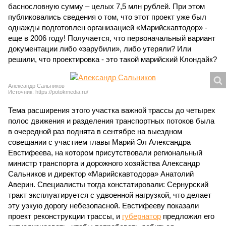
баснословную сумму – целых 7,5 млн рублей. При этом
публиковались сведения о том, что этот проект уже был
однажды подготовлен организацией «Марийскавтодор» -
еще в 2006 году! Получается, что первоначальный вариант
документации либо «зарубили», либо утеряли? Или
решили, что проектировка - это такой марийский Клондайк?
Александр Сальников
Источник: https://potokmedia.ru/
Тема расширения этого участка важной трассы до четырех
полос движения и разделения транспортных потоков была
в очередной раз поднята в сентябре на выездном
совещании с участием главы Марий Эл Александра
Евстифеева, на котором присутствовали региональный
министр транспорта и дорожного хозяйства Александр
Сальников и директор «Марийскавтодора» Анатолий
Аверин. Специалисты тогда констатировали: Сернурский
тракт эксплуатируется с удвоенной нагрузкой, что делает
эту узкую дорогу небезопасной. Евстифееву показали
проект реконструкции трассы, и
губернатор
предложил его