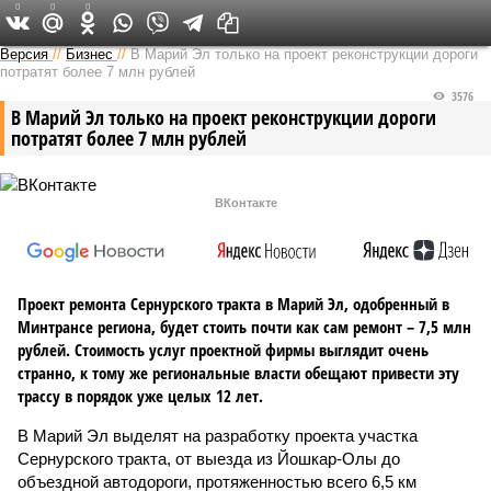
0
0
0
Версия в Чувашии
Версия
//
Бизнес
//
В Марий Эл только на проект реконструкции дороги
потратят более 7 млн рублей
3576
В Марий Эл только на проект реконструкции дороги
потратят более 7 млн рублей
ВКонтакте
Проект ремонта Сернурского тракта в Марий Эл, одобренный в
Минтрансе региона, будет стоить почти как сам ремонт – 7,5 млн
рублей. Стоимость услуг проектной фирмы выглядит очень
странно, к тому же региональные власти обещают привести эту
трассу в порядок уже целых 12 лет.
В Марий Эл выделят на разработку проекта участка
Сернурского тракта, от выезда из Йошкар-Олы до
объездной автодороги, протяженностью всего 6,5 км