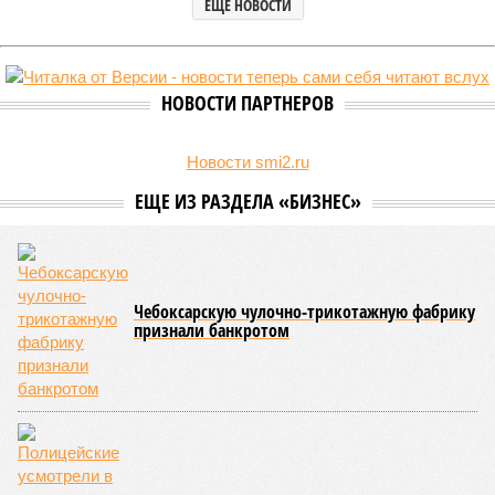
В Чувашской Республике последовательно реализуются меры,
направленные на повышение статуса и институциональное
развитие национальной борьбы на поясах керешу.
Региональные власти не ограничились
признанием
данной
дисциплины в качестве приоритетной, но также утвердили
официальную систему спортивных званий и
ведомственных знаков отличия, закрепив
соответствующие положения и образцы наградных
атрибутов на уровне правительства субъекта. Согласно
обнародованным материалам, введены удостоверения и
нагрудные знаки мастера спорта Чувашии международного
класса по керешу, а также мастера спорта Чувашии.
Параллельно с этим разработана полная разрядная сетка
по керешу, охватывающая все ступени от третьего
юношеского разряда до уровня кандидата в мастера
спорта. Такая структура призвана обеспечить системность
в подготовке юных атлетов и создать чёткие ориентиры
для последовательного повышения их квалификации.