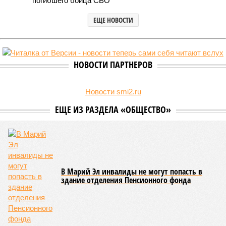
(фото: wikimedia commons/Ilsurikat)
В Чувашской Республике последовательно реализуются меры,
направленные на повышение статуса и институциональное
развитие национальной борьбы на поясах керешу.
Региональные власти не ограничились
признанием
данной
дисциплины в качестве приоритетной, но также утвердили
официальную систему спортивных званий и
ведомственных знаков отличия, закрепив
соответствующие положения и образцы наградных
атрибутов на уровне правительства субъекта. Согласно
обнародованным материалам, введены удостоверения и
нагрудные знаки мастера спорта Чувашии международного
класса по керешу, а также мастера спорта Чувашии.
Параллельно с этим разработана полная разрядная сетка
по керешу, охватывающая все ступени от третьего
юношеского разряда до уровня кандидата в мастера
спорта. Такая структура призвана обеспечить системность