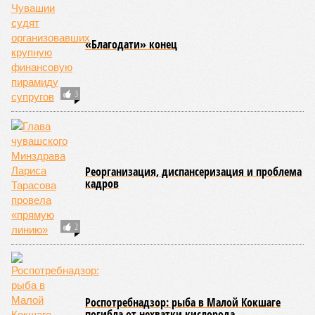
Помимо этого, специалистами проводился лабораторный
контроль качества воды и готовой продукции: из всех
отобранных проб воды в двух случаях (что составило
1,9%) были зафиксированы отклонения по
микробиологическим показателям; также одно готовое
блюдо не соответствовало установленным нормам по
показателю калорийности.
Все лагеря перед началом работы смен прошли
обязательную обработку территорий против клещей,
грызунов и насекомых. Питание в учреждениях
обеспечивают 21 оператор, причём в отношении каждого из
них организован постоянный лабораторный мониторинг.
В ходе заседания был также вынесен на обсуждение ряд
предложений, направленных на обеспечение санитарно-
эпидемиологического благополучия детей в летних лагерях
и на повышение действенности самой системы
оздоровления. В качестве основного приоритета было
выделено обеспечение оздоровительных учреждений
качественными пищевыми продуктами, а детей –
полноценным и сбалансированным питанием. Все лагеря в