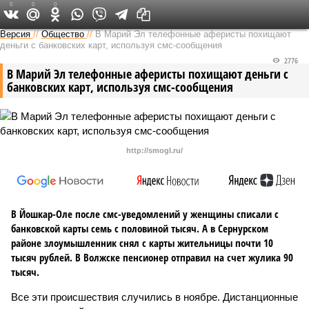
0
0
0
Версия в Чувашии
Версия
//
Общество
//
В Марий Эл телефонные аферисты похищают
деньги с банковских карт, используя смс-сообщения
2776
В Марий Эл телефонные аферисты похищают деньги с
банковских карт, используя смс-сообщения
http://smogl.ru/
В Йошкар-Оле после смс-уведомлений у женщины списали с
банковской карты семь с половиной тысяч. А в Сернурском
районе злоумышленник снял с карты жительницы почти 10
тысяч рублей. В Волжске пенсионер отправил на счет жулика 90
тысяч.
Все эти происшествия случились в ноябре. Дистанционные