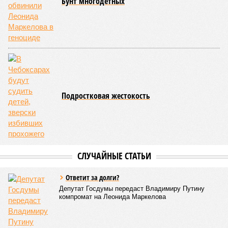
торжественное открытие Республиканского центра
единоборств «Керешу». площадка имеет все необходимые
условия для полноценной подготовки спортсменов
высокого класса.
В том же году был проведён первый официальный
чемпионат по керешу, участие в котором приняли
сильнейшие борцы со всех районов Чувашии; турнир
наглядно продемонстрировал динамичный и зрелищный
характер этого вида спорта.
Керешу включён в перечень приоритетных спортивных
дисциплин на территории Чувашской Республики. Кроме
того, данное единоборство уже имеет опыт выхода на
международную арену: оно входило в программу I и II
Всемирных игр национальных видов единоборств, которые
проводились в Чувашии, что говорит о расширении
географии интереса к этой борьбе за пределами региона.
Александра Иванова
Опубликовано:
22.07.2026 13:47
Отредактировано:
22.07.2026 13:47