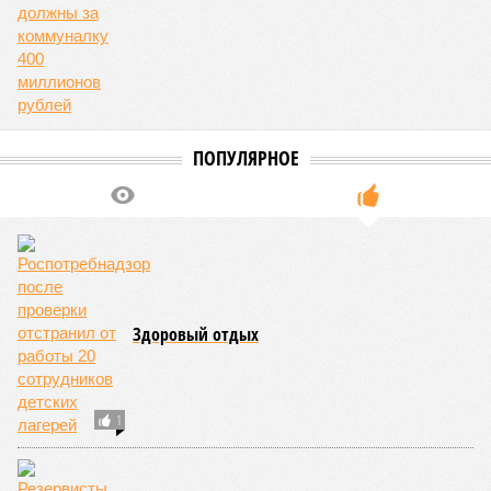
Руководитель Управления Роспотребнадзора по Чувашской
Республике Татьяна Гермонова принимала участие в заседании
Межведомственной комиссии, занимающейся вопросами
организации детского отдыха и оздоровления в регионе. В
рамках встречи участники рассматривали текущее состояние
летней оздоровительной кампании 2026 года и промежуточные
итоги её проведения.
Управлением Роспотребнадзора по Республике Татарстан
были обобщены
результаты контрольно-надзорных
мероприятий в детских оздоровительных лагерях. В
нынешнем сезоне функционирует 299 таких учреждений,
причём 14 из них относятся к загородному типу. Сотрудники
ведомства осуществили 105 выездных проверок и
профилактических визитов, что позволило охватить
проверочными действиями значительную долю лагерей. По
итогам проведённых мероприятий различные нарушения
были зафиксированы в 33 учреждениях. В адрес
администраций этих объектов были вынесены
предписания, обязывающие устранить выявленные
недостатки.