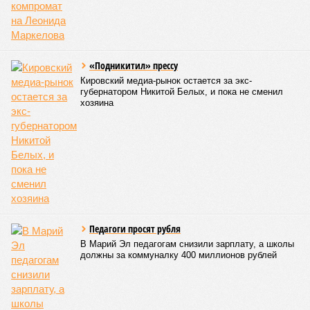
В регионе сняли
ограничение на
продажу бензина в
канистры
КОММЕНТАРИИ
0
Версия
//
Власть
//
Роспотребнадзор после проверки отстранил от
работы 20 сотрудников детских лагерей
1464
Здоровый отдых
Роспотребнадзор после проверки отстранил от работы 20
сотрудников детских лагерей
Роспотребнадзор после проверки отстранил от работы 20 сотрудников
детских лагерей (фото: pixnio.com)