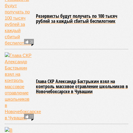
Среди наиболее часто встречающихся нарушений
оказались следующие: ненадлежащее содержание
территории и несоблюдение санитарно-гигиенических норм
на ней; нарушения в процессе организации питания детей и
при обеспечении питьевого режима; а также
несвоевременное или неполное проведение медицинских
осмотров сотрудников лагерей.
Особый контроль был направлен на персонал,
работающий на пищеблоках. В ходе этих проверок у 20
человек были обнаружены возбудители инфекций –
указанные сотрудники были незамедлительно отстранены
от выполнения своих обязанностей и направлены на
лечение.
Представители ведомства отметили, что оперативное
принятие указанных мер позволило избежать
возникновения массовых инфекционных заболеваний
среди детей, находившихся в оздоровительных
учреждениях.