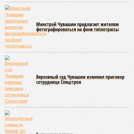
в подготовке юных атлетов и создать чёткие ориентиры
для последовательного повышения их квалификации.
Керешу представляет собой традиционное единоборство,
уходящее корнями в культуру чувашского народа. Схватка
проходит следующим образом: соперники располагаются
лицом друг к другу, при этом через пояс каждого из них
перекинуто специальное матерчатое полотенце;
удерживаясь за этот элемент экипировки, борцы вступают
в противоборство, основная задача которого заключается в
том, чтобы опрокинуть противника.
Современная версия чувашской национальной борьбы
была создана в 1990-х годах. С того периода дисциплина
переживает этап активного возрождения, сохраняя при
этом неразрывную связь с многовековыми народными
традициями.
В настоящее время керешу демонстрирует рост
популярности. В 2024 году в столице республики, городе
Чебоксары, на базе спортивной школы № 11 состоялось