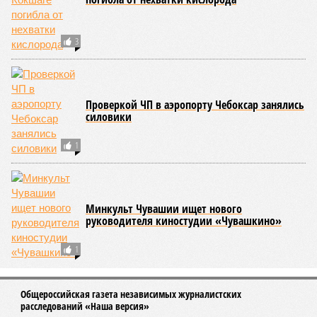
обязательном порядке должны располагать санитарно-
эпидемиологическим заключением (СЭЗ), которое
подтверждает соответствие учреждения требованиям
действующего санитарного законодательства. Отсутствие
действующего СЭЗ является основанием для запрета на
функционирование оздоровительной организации. Кроме
того, участники заседания обратили внимание на
необходимость постоянного контроля за поставщиками
продуктов и организаторами питания, за своевременным
исполнением ранее выданных предписаний по устранению
нарушений, а также за соблюдением сроков прохождения
медицинских осмотров и гигиенического обучения
персоналом.
Александра Иванова
Опубликовано:
28.07.2026 16:10
Отредактировано:
28.07.2026 16:10
В регионе сняли
ограничение на
продажу бензина в
канистры