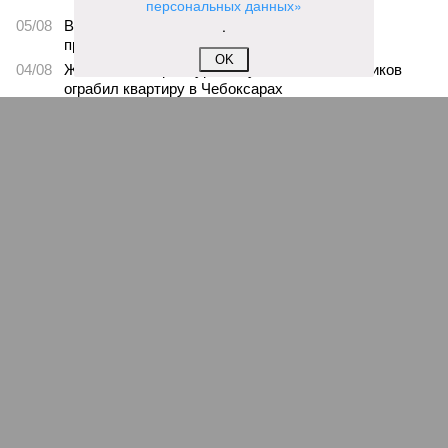
персональных данных»
.
05/08
В Чебоксарах снесут 46 строений рядом с
проблемной «Кувшинкой»
OK
04/08
Житель Екатеринбурга по указанию мошенников
ограбил квартиру в Чебоксарах
03/08
В регионе сформируют запас топлива
03/08
Республика разместилась на 79 месте в России по
качеству дорог
31/07
Банку не удалось взыскать долг по кредиту с отца
погибшего бойца СВО
ЕЩЕ НОВОСТИ
НОВОСТИ ПАРТНЕРОВ
Новости smi2.ru
ЕЩЕ ИЗ РАЗДЕЛА «ОБЩЕСТВО»