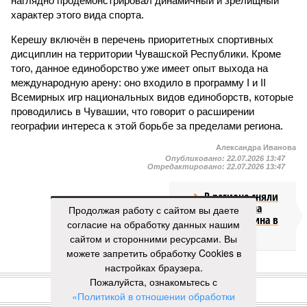
наглядно продемонстрировал динамичный и зрелищный
характер этого вида спорта.
Керешу включён в перечень приоритетных спортивных
дисциплин на территории Чувашской Республики. Кроме
того, данное единоборство уже имеет опыт выхода на
международную арену: оно входило в программу I и II
Всемирных игр национальных видов единоборств, которые
проводились в Чувашии, что говорит о расширении
географии интереса к этой борьбе за пределами региона.
Александра Иванова
Опубликовано:
22.07.2026 13:47
Отредактировано:
22.07.2026 13:47
В регионе сняли
ограничение на
Продолжая работу с сайтом вы даете
продажу бензина в
согласие на обработку данных нашим
канистры
сайтом и сторонними ресурсами. Вы
можете запретить обработку Cookies в
настройках браузера.
КОММЕНТАРИИ
0
Пожалуйста, ознакомьтесь с
«Политикой в отношении обработки
ПОСЛЕДНИЕ НОВОСТИ