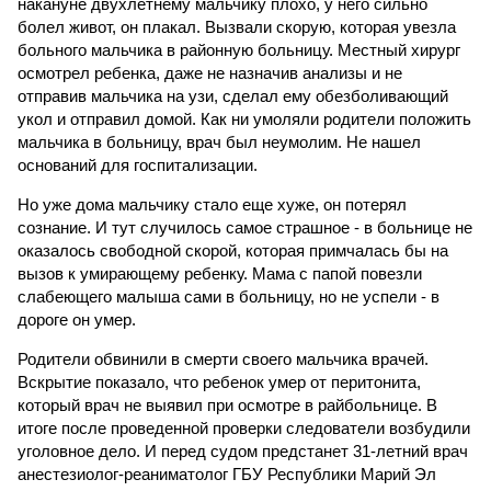
накануне двухлетнему мальчику плохо, у него сильно
болел живот, он плакал. Вызвали скорую, которая увезла
больного мальчика в районную больницу. Местный хирург
осмотрел ребенка, даже не назначив анализы и не
отправив мальчика на узи, сделал ему обезболивающий
укол и отправил домой. Как ни умоляли родители положить
мальчика в больницу, врач был неумолим. Не нашел
оснований для госпитализации.
Но уже дома мальчику стало еще хуже, он потерял
сознание. И тут случилось самое страшное - в больнице не
оказалось свободной скорой, которая примчалась бы на
вызов к умирающему ребенку. Мама с папой повезли
слабеющего малыша сами в больницу, но не успели - в
дороге он умер.
Родители обвинили в смерти своего мальчика врачей.
Вскрытие показало, что ребенок умер от перитонита,
который врач не выявил при осмотре в райбольнице. В
итоге после проведенной проверки следователи возбудили
уголовное дело. И перед судом предстанет 31-летний врач
анестезиолог-реаниматолог ГБУ Республики Марий Эл