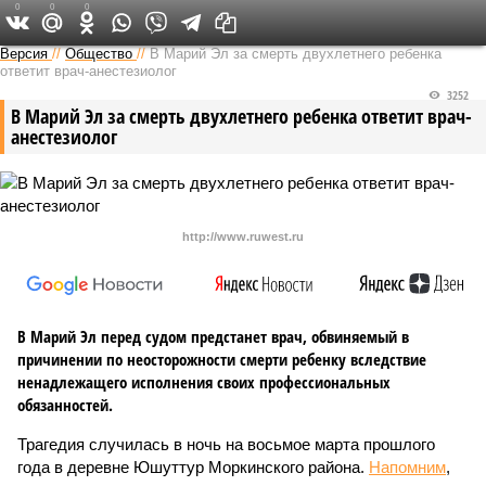
0
0
0
Версия в Чувашии
Версия
//
Общество
//
В Марий Эл за смерть двухлетнего ребенка
ответит врач-анестезиолог
3252
В Марий Эл за смерть двухлетнего ребенка ответит врач-
анестезиолог
http://www.ruwest.ru
В Марий Эл перед судом предстанет врач, обвиняемый в
причинении по неосторожности смерти ребенку вследствие
ненадлежащего исполнения своих профессиональных
обязанностей.
Трагедия случилась в ночь на восьмое марта прошлого
года в деревне Юшуттур Моркинского района.
Напомним
,