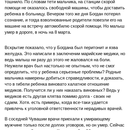
тошнило. По словам тети мальчика, на станции скорой
помощи не оказалось свободной машины, чтобы доставить
ребенка в больницу. Вечером того же дня Богдан потерял
сознание, и тогда взволнованные родители повезли его на
машине на встречу автомобилю скорой помощи. Но малыш
умер в дороге, в ночь на 8 марта.
Вскрытие показало, что у Богдана был перитонит и язва
желудка. Это написали в заключении марийские медики, но
ведь малыш ни разу до этого не жаловался на боли.
Неужели врач был настолько не опытным, что не смог
определить, что у ребенка серьезные проблемы? Родные
мальчика намерены добиться справедливости, и доказать,
что в гибели ребенка виновато халатное отношение
медиков. Получится ли у них наказать виновных? Ведь у
медиков есть другая клятва помимо долга - своих не
сдаем. Хотя. есть примеры, когда все-таки удается
привлечь к уголовной ответственности нерадивых врачей.
В соседней Чувашии врачи приехали к умирающему
мужчине только после долгих уговоров, но он умер. Сейчас