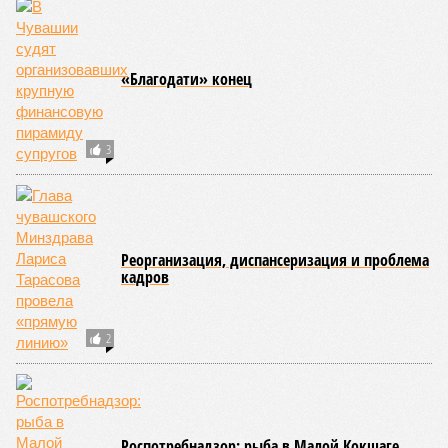
«Благодати» конец
3
Реорганизация, диспансеризация и проблема
кадров
2
Роспотребнадзор: рыба в Малой Кокшаге