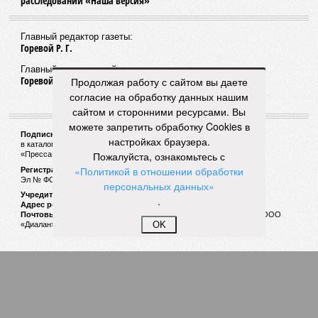
расследований «Наша версия»
Главный редактор газеты:
Горевой Р. Г.
Главный редактор сайта:
Горевой Р. Г.
Продолжая работу с сайтом вы даете
согласие на обработку данных нашим
сайтом и сторонними ресурсами. Вы
можете запретить обработку Cookies в
Подписной индекс газеты «Наша версия»:
настройках браузера.
в каталоге «Почта России» —
99266
Пожалуйста, ознакомьтесь с
«Пресса России» (зелёный) —
41522
«Политикой в отношении обработки
Регистрационный номер Роскомнадзора
Эл № ФС77-53847 от 26.04.2013.
персональных данных»
Учредитель ООО «Версия»
.
Адрес редакции:
123100, Россия, Москва, улица 1905 года, 7с1
Почтовый адрес редакции:
123022, Россия, Москва, а/я 29. для ООО
OK
«Диалан»
© «Версия»
18+
Все права защищены