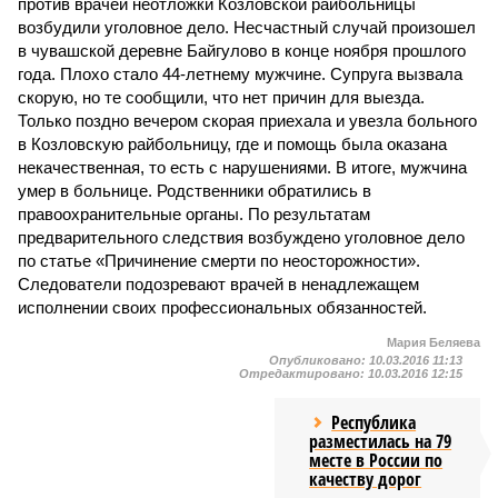
против врачей неотложки Козловской райбольницы
возбудили уголовное дело. Несчастный случай произошел
в чувашской деревне Байгулово в конце ноября прошлого
года. Плохо стало 44-летнему мужчине. Супруга вызвала
скорую, но те сообщили, что нет причин для выезда.
Только поздно вечером скорая приехала и увезла больного
в Козловскую райбольницу, где и помощь была оказана
некачественная, то есть с нарушениями. В итоге, мужчина
умер в больнице. Родственники обратились в
правоохранительные органы. По результатам
предварительного следствия возбуждено уголовное дело
по статье «Причинение смерти по неосторожности».
Следователи подозревают врачей в ненадлежащем
исполнении своих профессиональных обязанностей.
Мария Беляева
Опубликовано:
10.03.2016 11:13
Отредактировано:
10.03.2016 12:15
Республика
разместилась на 79
месте в России по
качеству дорог