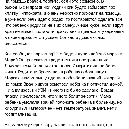
на помощь врачей, терпите, если это возможно. В
выходные и праздники медики как будто забывают про
клятву Гиппократа, и очень неохотно приходят на помощь,
а уже если речь идет о родах, то постараются сделать все,
что ребенок родился не в их смену. А еще хуже, если вдруг
врач не может поставить правильный диагноз и, уверенный
в своей правоте, отпускает больного домой - само
рассосется!
Как сообщает портал pg12, о беде, случившейся 8 марта в
Марий Эл, рассказали родственники пострадавших.
Двухлетнему Богдану стал плохо 7 марта: сильно болел
живот. Родители бросились в районную больницу в
Морках, там малышу сделали обезболивающий, который
не помог. Врач–хирург осмотрел ребенка и отпустил домой.
Ни анализов, ни УЗИ - ничего не было сделано! Богдан
плакал и жаловался, что у него болит животик. Мама
ребенка умоляла врачей положить ребенка в больницу, но
хирург был категоричен - нет температуры, значит, нет и
госпитализации.
Но мальчику через пару часов стало очень плохо, его