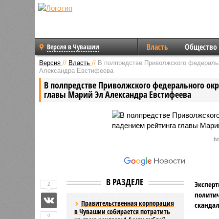
Власть
Общество
Версия в Чувашии
Версия
//
Власть
//
В полпредстве Приволжского федеральн
Александра Евстифеева
В полпредстве Приволжского федерального окр
главы Марий Эл Александра Евстифеева
h
В РАЗДЕЛЕ
Эксперт
2
политич
Правительственная корпорация
скандал
в Чувашии собирается потратить
0