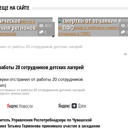
я заняла 55 место
Чувашия попала в число
ЕЩЕ НА САЙТЕ
инге социально-
аутсайдеров в рейтинге
ическое
смертей от отчаяния в
4014
ния регионов
ПФО
0
м 2023 года социально-
Чувашия в Приволжском
еское положение
федеральном округе заняла 12
нил от работы 20 сотрудников детских лагерей
улучшилось. Но в
место в рейтинге отчаяния -
ском федеральном
смертности в результате
спублика входит в
суицида или употребления
работы 20 сотрудников детских лагерей
гионов-аутсайдеров.
наркотиков и алкоголя.
тстранил от работы 20 сотрудников детских лагерей
(фото: pixnio.com)
итель Управления Роспотребнадзора по Чувашской
ике Татьяна Гермонова принимала участие в заседании