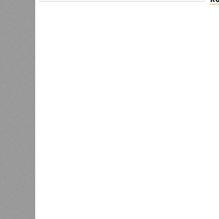
Версия
//
Общество
//
В регионе учреждены удостоверения 
Заткнуть за пояс
В регионе учреждены удостоверения мастеров 
В регионе учреждены удостоверения
В РАЗДЕЛЕ
В Чуваш
0
направл
После вмешательства
национа
прокуратуры ветерану труда
0
пересчитали выплаты за 5 лет
Регион
дисцип
официа
0
Резервисты будут получать по
знаков