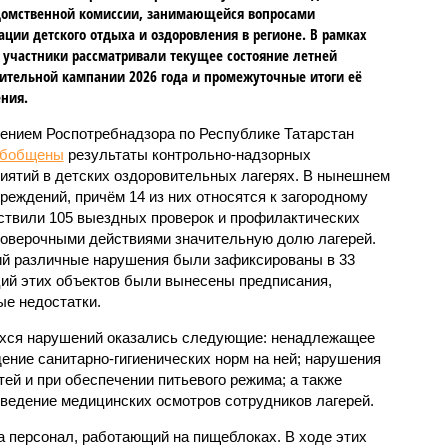
омственной комиссии, занимающейся вопросами
ации детского отдыха и оздоровления в регионе. В рамках
 участники рассматривали текущее состояние летней
ительной кампании 2026 года и промежуточные итоги её
ния.
ением Роспотребнадзора по Республике Татарстан
обобщены
результаты контрольно-надзорных
иятий в детских оздоровительных лагерях. В нынешнем
реждений, причём 14 из них относятся к загородному
ствили 105 выездных проверок и профилактических
проверочными действиями значительную долю лагерей.
ий различные нарушения были зафиксированы в 33
ий этих объектов были вынесены предписания,
е недостатки.
хся нарушений оказались следующие: ненадлежащее
ение санитарно-гигиенических норм на ней; нарушения
тей и при обеспечении питьевого режима; а также
ведение медицинских осмотров сотрудников лагерей.
 персонал, работающий на пищеблоках. В ходе этих