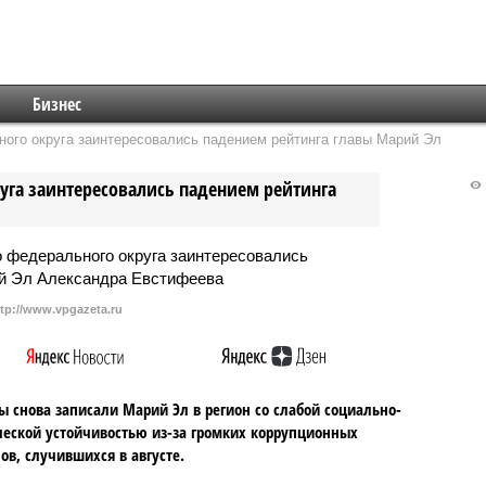
Бизнес
ого округа заинтересовались падением рейтинга главы Марий Эл
уга заинтересовались падением рейтинга
ttp://www.vpgazeta.ru
ы снова записали Марий Эл в регион со слабой социально-
еской устойчивостью из-за громких коррупционных
ов, случившихся в августе.