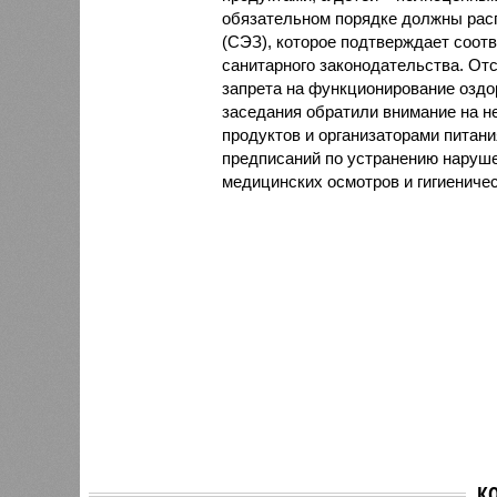
обязательном порядке должны рас
(СЭЗ), которое подтверждает соот
санитарного законодательства. От
запрета на функционирование оздор
заседания обратили внимание на н
продуктов и организаторами питан
предписаний по устранению наруше
медицинских осмотров и гигиениче
К