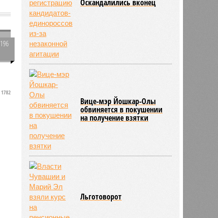
Оскандалились вконец
2196
0
1782
Вице-мэр Йошкар-Олы
обвиняется в покушении
на получение взятки
Льготоворот