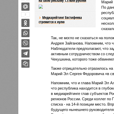
на свою рекламу 1,5 млн рублей
Марий 
По дан
респуб
2
Медиарейтинг Евстифеева
социал
стремится к нулю
нескол
сказали
Так, не могло не сказаться на по
Андрея Зайганова. Напомним, что ч
Наблюдатели предполагают, что за
активным сотрудничеством со сле
Чекушкина, которого тоже обвиняют
Также отрицательно отразилось на
Марий Эл Сергея Федоровича «в св
Напомним, что и глава Марий Эл 
что республика находится в глубок
в медиарейтинге глав субъектов Рос
регионов России. Среди коллег по 
списка - на 14-й позиции место. В
будущего нынешнего руководителя 