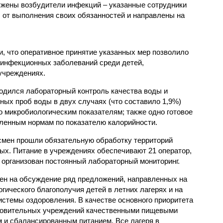
ужены возбудители инфекций – указанные сотрудники
от выполнения своих обязанностей и направлены на
, что оперативное принятие указанных мер позволило
 инфекционных заболеваний среди детей,
учреждениях.
одился лабораторный контроль качества воды и
нных проб воды в двух случаях (что составило 1,9%)
 микробиологическим показателям; также одно готовое
ленным нормам по показателю калорийности.
смен прошли обязательную обработку территорий
мых. Питание в учреждениях обеспечивают 21 оператор,
 организован постоянный лабораторный мониторинг.
ен на обсуждение ряд предложений, направленных на
ического благополучия детей в летних лагерях и на
стемы оздоровления. В качестве основного приоритета
ровительных учреждений качественными пищевыми
м и сбалансированным питанием. Все лагеря в