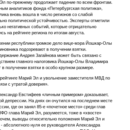
Эл по-прежнему продолжает падение по всем фронтам.
ным аналитиков фонда «Петербургская политика»,
лика вновь вошла в число регионов со слабой
ьно политической устойчивостью. Эксперты отметили
ько негативных событий, которые отрицательно
сь на рейтинге региона по итогам августа.
ложении республики громкое дело вице-мэра Йошкар-Олы
иновника подозревают в получении взятки.
держание Андрея Загайнова может быть связано с
дствием главного налоговика Йошкар-Олы Владимира
 в получении взятки в особо крупном размере.
 рейтинге Марий Эл и увольнение заместителя МВД по
язи с утратой доверия».
Александр Евстифеев «личным примером» доказывает,
ой депрессии. На днях он очутился на последнем месте
сии, где он занял 85-е «почетное место» среди глав
ПФО глава Марий Эл, разумеется, тоже в «хвосте»
прочем, выводы относительно положения Марий Эл и
- абсолютного нуля ее руководителя Александра