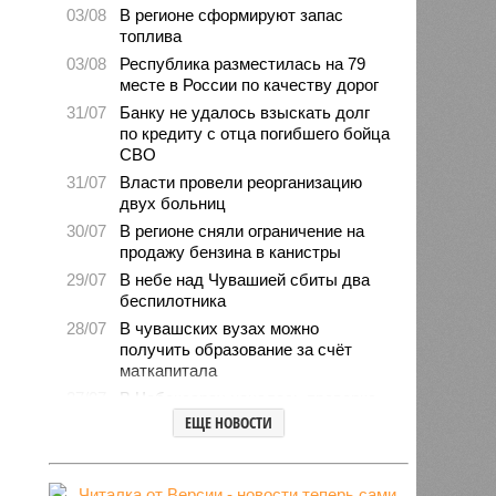
03/08
В регионе сформируют запас
топлива
03/08
Республика разместилась на 79
месте в России по качеству дорог
31/07
Банку не удалось взыскать долг
по кредиту с отца погибшего бойца
СВО
31/07
Власти провели реорганизацию
двух больниц
30/07
В регионе сняли ограничение на
продажу бензина в канистры
29/07
В небе над Чувашией сбиты два
беспилотника
28/07
В чувашских вузах можно
получить образование за счёт
маткапитала
27/07
В Чебоксарах началась проверка
готовности школ и детсадов к
ЕЩЕ НОВОСТИ
новому учебному году
27/07
Чувашские врачи выходили
младенца массой 745 граммов