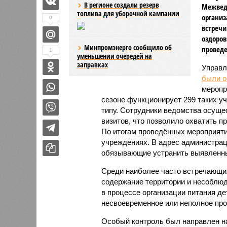
В регионе создали резерв
Межвед
топлива для уборочной кампании
организ
0
встречи
оздоров
Минпромэнерго сообщило об
проведе
1
уменьшении очередей на
заправках
Управл
были 
меропр
сезоне функционирует 299 таких уч
типу. Сотрудники ведомства осуще
визитов, что позволило охватить 
По итогам проведённых мероприят
учреждениях. В адрес администрац
обязывающие устранить выявленны
Среди наиболее часто встречающи
содержание территории и несоблюд
в процессе организации питания де
несвоевременное или неполное про
Особый контроль был направлен на