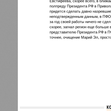
Евстифеева, скорее всего, в бли
полпреду Президента РФ в Привол
придется сделать давно назревшие
неподтвержденным данным, в ПФО п
за год своей работы ничего не сде
скорее, загнал регион еще больше 
представителю Президента РФ в ПФ
точнее, очищение Марий Эл, прост
К
Чувашия заняла 67 место