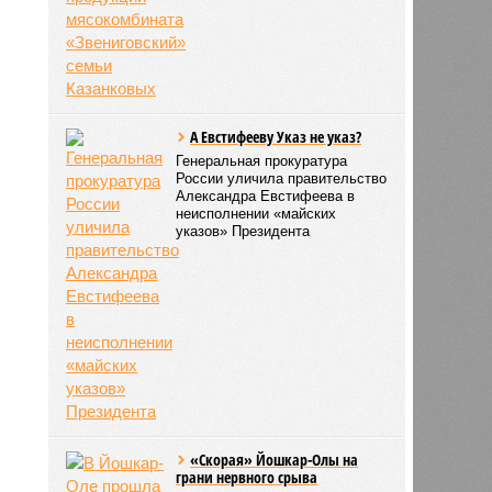
А Евстифееву Указ не указ?
Генеральная прокуратура
России уличила правительство
Александра Евстифеева в
неисполнении «майских
указов» Президента
«Скорая» Йошкар-Олы на
грани нервного срыва