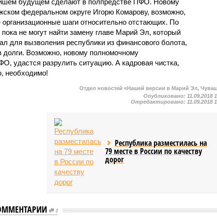
жайшем будущем сделают в полпредстве ПФО. Новому
жском федеральном округе Игорю Комарову, возможно,
 организационные шаги относительно отстающих. По
ока не могут найти замену главе Марий Эл, который
лал для вызволения республики из финансового болота,
в долги. Возможно, новому полномочному
О, удастся разрулить ситуацию. А кадровая чистка,
о, необходимо!
Отдел новостей «Нашей версии в Марий Эл, Чува
Опубликовано:
11.09.2018 
Отредактировано:
11.09.2018 
Республика разместилась на
79 месте в России по качеству
дорог
ОММЕНТАРИИ
0