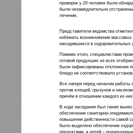
проверок у 20 человек были обнар
были незамедлительно отстранены 
лечение.
Представители ведомства отметили
избежать возникновения массовых
находившихся в оздоровительных 
Помимо этого, специалистами пров
готовой продукции: из всех отобра
были зафиксированы отклонения по
блюдо не соответствовало установ
Все лагеря перед началом работы 
против клещей, грызунов и насеко
причём в отношении каждого из них
В ходе заседания был также вынес
обеспечение санитарно-эпидемиолог
повышение действенности самой си
было выделено обеспечение оздо
продуктами, а детей – полноценны