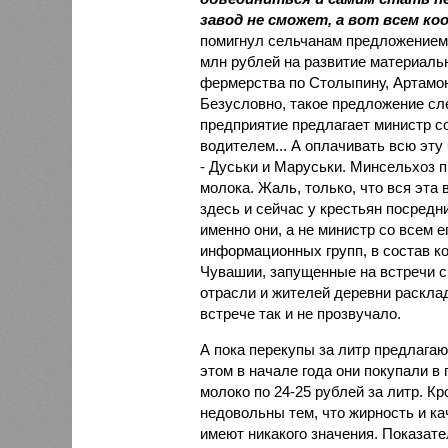
завод не сможет, а вот всем ко
помигнул сельчанам предложением,
млн рублей на развитие материальн
фермерства по Столыпину, Артамон
Безусловно, такое предложение сл
предприятие предлагает министр со
водителем... А оплачивать всю эт
- Дуськи и Маруськи. Минсельхоз 
молока. Жаль, только, что вся эта
здесь и сейчас у крестьян посредни
именно они, а не министр со всем е
информационных групп, в состав к
Чувашии, запущенные на встречи с
отрасли и жителей деревни расклад
встрече так и не прозвучало.
А пока перекупы за литр предлагают
этом в начале года они покупали в
молоко по 24-25 рублей за литр. Кр
недовольны тем, что жирность и ка
имеют никакого значения. Показате