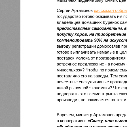
магазинах падение закупочных цен 
Сергей Артамонов
рассказал собр
государство готово оказывать им 
владельцев домашних буренок са
предоставляем самозанятым, в
покупку коров, на приобретение
компенсировать 90% на искусст
выгоду регистрации домохозяев пре
готово выплачивать немалые в цел
поставок молока от производителя
встречное предложение - а почему
минсельхозу? Чтобы по приемлемым
поставляло его на заводы. Тем са
нечестные спекулятивные прокладк
дикой рыночной экономики? Что ещ
подвергать этот сегмент рынка еже
производит, но наживается на тех и
Впрочем, министр Артамонов предл
в кооперативы:
«Скажу, что выго
объединиться и самим стать п