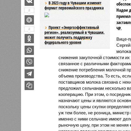
В 2023 году в Чувашии изменят
обеспок
формат первомайского праздника
Надои д
2
приемл
заставл
Проект «Энергоэффективный
ЧР.
2
регион», реализуемый в Чувашии,
может получить поддержку
Вице-п
федерального уровня
Сергей
молока
снижения закупочной стоимости их
связанное с различными факторами,
снижение потребления молочной п
объема производства. То есть, есл
поставщиков молока связана с нек
предложил сельчанам несколько ва
кооперацию. При этом, о посредник
назначают цены и являются основ
поскольку цены скупки определяют
уж тем более, не розница, министр 
именно с ними сельчане имеют дел
рыночную цену, при этом не меняя е