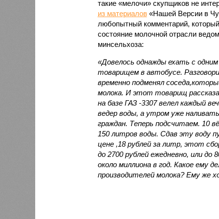
такие «мелочи» скупщиков не интер
из материалов
«Нашей Версии в Чу
любопытный комментарий, который
состояние молочной отрасли ведом
минсельхоза:
«Довелось однажды ехать с одним
товарищем в автобусе. Разговорил
временно подменял соседа,котор
молока. И этот товарищ рассказа
на базе ГАЗ -3307 велел каждый ве
ведер воды, а утром уже наливат
граждан. Теперь подсчитаем. 10 вё
150 литров воды. Сдав эту воду п
цене ,18 рублей за литр, этот сб
до 2700 рублей ежедневно, или до 
около миллиона в год. Какое ему 
производителей молока? Ему же х