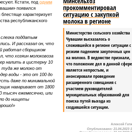
Минсельхоз
есуют. Кстати, под
одним
прокомментировал
вашии» появился
ситуацию с закупкой
 блестяще характеризует
молока в регионе
ства республиканского
Министерство сельского хозяйства
 слегка поддатым
Чувашии высказалось о
ись. И рассказал он, что
сложившейся в регионе ситуации с
ый работал сборщиком
резким падением закупочных цен
л, что хозяин молоковоза
на молоко. В ведомстве признали,
чер налить в цистерну 10
что положение дел в данной сфер
ь туда же молоко от
является непростым, и
дер воды - это от 100 до
анонсировали проведение
усть даже по минимальной
расширенного совещания с
орщик наваривает от 1800
участием руководителей
80 тысяч ежемесячно, или
муниципальных образований для
дело до нищеты
поиска путей выхода из
орошо!»
создавшейся ситуации.
Алексей Гат
Опубликовано:
21.04.2023 