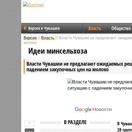
Власть
Общество
Версия в Чувашии
Версия
//
Власть
//
Власти Чувашии не предлагают ожидае
молоко
Идеи минсельхоза
Власти Чувашии не предлагают ожидаемых ре
падением закупочных цен на молоко
В РАЗДЕЛЕ
В Чуваш
4
28 груп