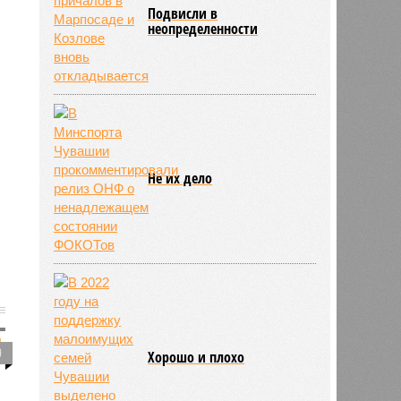
Подвисли в
неопределенности
Не их дело
9
Хорошо и плохо