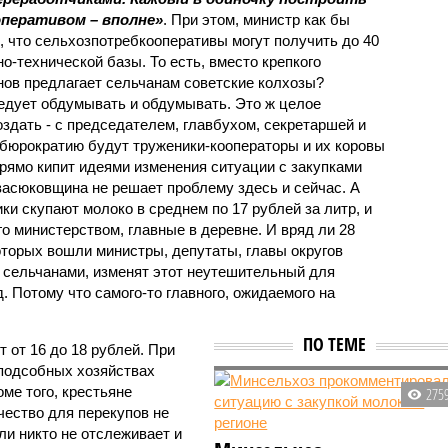
оперативом – вполне»
. При этом, министр как бы
 что сельхозпотребкооперативы могут получить до 40
о-технической базы. То есть, вместо крепкого
ов предлагает сельчанам советские колхозы?
едует обдумывать и обдумывать. Это ж целое
здать - с председателем, главбухом, секретаршей и
у бюрократию будут труженики-кооператоры и их коровы
прямо кипит идеями изменения ситуации с закупками
 васюковщина не решает проблему здесь и сейчас. А
ки скупают молоко в среднем по 17 рублей за литр, и
го министерством, главные в деревне. И вряд ли 28
оторых вошли министры, депутаты, главы округов
 сельчанами, изменят этот неутешительный для
. Потому что самого-то главного, ожидаемого на
ПО ТЕМЕ
 от 16 до 18 рублей. При
 подсобных хозяйствах
оме того, крестьяне
275
чество для перекупов не
ли никто не отслеживает и