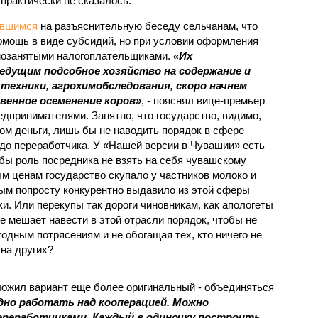
практически не сказалось.
авшимся
на разъяснительную беседу сельчанам, что
помощь в виде субсидий, но при условии оформления
мозанятыми налогоплательщиками.
«Их
едущим подсобное хозяйство на содержание и
 техники, агрохимобследования, скоро начнем
венное осеменение коров»
, - пояснял вице-премьер
дпринимателями. Занятно, что государство, видимо,
ом деньги, лишь бы не наводить порядок в сфере
 до переработчика. У «Нашей версии в Чувашии» есть
 бы роль посредника не взять на себя чувашскому
 ценам государство скупало у частников молоко и
мым попросту конкурентно выдавило из этой сферы
и. Или перекупы так дороги чиновникам, как апологеты
е мешает навести в этой отрасли порядок, чтобы не
годным потрясениям и не обогащая тех, кто ничего не
 на других?
ожил вариант еще более оригинальный - объединяться
дно работать над кооперацией. Можно
ереработчиками. Каждый в одиночку построить