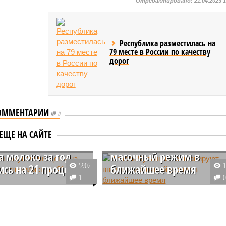
Отредактировано:
21.04.2023 
Республика разместилась на
79 месте в России по качеству
дорог
ОММЕНТАРИИ
0
Власти Чувашии не
ЕЩЕ НА САЙТЕ
шии закупочные
планируют вводить
а молоко за год
масочный режим в
5902
ись на 21 процент
ближайшее время
1
кой Республике
В Чувашии шесть дней подряд
ые цены на молоко из
ежедневно выявляют более 120
нил от работы 20 сотрудников детских лагерей
одсобных хозяйств за
заболевших коронавирусом.
лись на 21 процент.
Несмотря на подъем