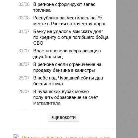
03/08
В регионе сформируют запас
топлива
03/08
Республика разместилась на 79
месте в России по качеству дорог
31/07
Банку не удалось взыскать долг
по кредиту с отца погибшего бойца
СВО
31/07
Власти провели реорганизацию
двух больниц
30/07
В регионе сняли ограничение на
продажу бензина в канистры
29/07
В небе над Чувашией сбиты два
беспилотника
28/07
В чувашских вузах можно
получить образование за счёт
маткапитала
27/07
В Чебоксарах началась проверка
готовности школ и детсадов к
ЕЩЕ НОВОСТИ
новому учебному году
27/07
Чувашские врачи выходили
младенца массой 745 граммов