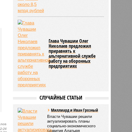
Глава Чувашии Олег
Николаев предложил
приравнять к
альтернативной службе
работу на оборонных
е
предприятиях
СЛУЧАЙНЫЕ СТАТЬИ
Миллиард и Иван Грозный
Власти Чувашии решили
актуализировать планы
илов
социально-экономического
12:24
развития Алатыря