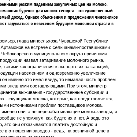
оенными резким падением закупочных цен на молоко.
омашних буренок для многих сегодня - это единственный
емый доход. Однако объяснения и предложения чиновников
яют задуматься о невеселом будущем молочной отрасли в
ремьер, глава минсельхоза Чувашской Республики
 Артамонов на встрече с сельчанами-поставщиками
 Чебоксарского муниципального округа причинами
 продукции назвал затаривание молочного рынка,
 такими как ограничения в экспорте из-за санкций,
родукции населением и одновременно увеличение
и он именно это имел ввиду, то немалая часть проблем
ими внешними составляющими. При этом, министр
риантов выживания - государственные субсидии и
ах - скупщиках молока, которые, как представляется,
ными источниками проблем поставщиков молока,
 именно они, а не перерабатывающие молокозаводы, и
вообще не упомянул, как будто их и нет. А ведь это
о, это они отказываются платить достойную и
е в отношении заводов - ведь, на розничной цене в