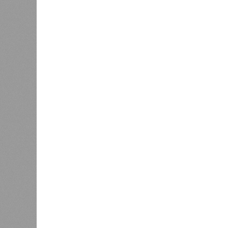
типу. Сотрудники ведомства осуще
визитов, что позволило охватить 
По итогам проведённых мероприят
учреждениях. В адрес администрац
обязывающие устранить выявленны
Среди наиболее часто встречающи
содержание территории и несоблюд
в процессе организации питания де
несвоевременное или неполное про
Особый контроль был направлен на
проверок у 20 человек были обнар
были незамедлительно отстранены 
лечение.
Представители ведомства отметили
избежать возникновения массовых
находившихся в оздоровительных 
Помимо этого, специалистами пров
готовой продукции: из всех отобра