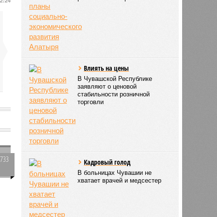
12:24
Влиять на цены
В Чувашской Республике
заявляют о ценовой
стабильности розничной
торговли
1733
Кадровый голод
0
В больницах Чувашии не
хватает врачей и медсестер
1691