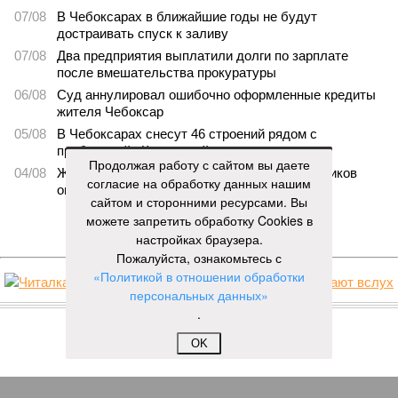
07/08
В Чебоксарах в ближайшие годы не будут
достраивать спуск к заливу
07/08
Два предприятия выплатили долги по зарплате
после вмешательства прокуратуры
06/08
Суд аннулировал ошибочно оформленные кредиты
жителя Чебоксар
05/08
В Чебоксарах снесут 46 строений рядом с
проблемной «Кувшинкой»
Продолжая работу с сайтом вы даете
04/08
Житель Екатеринбурга по указанию мошенников
согласие на обработку данных нашим
ограбил квартиру в Чебоксарах
сайтом и сторонними ресурсами. Вы
можете запретить обработку Cookies в
ЕЩЕ НОВОСТИ
настройках браузера.
Пожалуйста, ознакомьтесь с
«Политикой в отношении обработки
персональных данных»
НОВОСТИ ПАРТНЕРОВ
.
OK
Новости smi2.ru
ЕЩЕ ИЗ РАЗДЕЛА «БИЗНЕС»