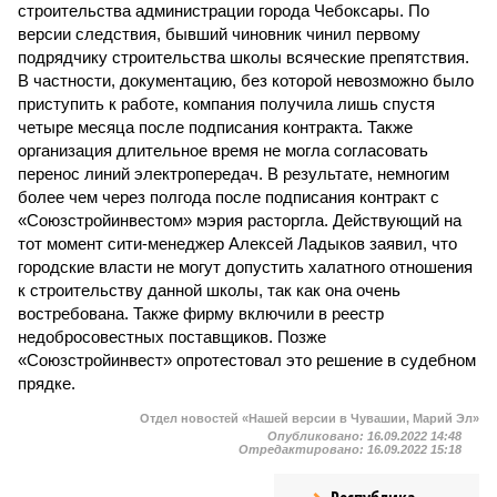
строительства администрации города Чебоксары. По
версии следствия, бывший чиновник чинил первому
подрядчику строительства школы всяческие препятствия.
В частности, документацию, без которой невозможно было
приступить к работе, компания получила лишь спустя
четыре месяца после подписания контракта. Также
организация длительное время не могла согласовать
перенос линий электропередач. В результате, немногим
более чем через полгода после подписания контракт с
«Союзстройинвестом» мэрия расторгла. Действующий на
тот момент сити-менеджер Алексей Ладыков заявил, что
городские власти не могут допустить халатного отношения
к строительству данной школы, так как она очень
востребована. Также фирму включили в реестр
недобросовестных поставщиков. Позже
«Союзстройинвест» опротестовал это решение в судебном
прядке.
Отдел новостей «Нашей версии в Чувашии, Марий Эл»
Опубликовано:
16.09.2022 14:48
Отредактировано:
16.09.2022 15:18