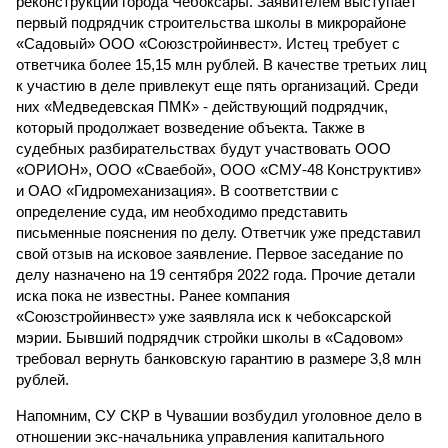
реконструкции города Чебоксары. Заявителем выступает
первый подрядчик строительства школы в микрорайоне
«Садовый» ООО «Союзстройинвест». Истец требует с
ответчика более 15,15 млн рублей. В качестве третьих лиц
к участию в деле привлекут еще пять организаций. Среди
них «Медведевская ПМК» - действующий подрядчик,
который продолжает возведение объекта. Также в
судебных разбирательствах будут участвовать ООО
«ОРИОН», ООО «Сваебой», ООО «СМУ-48 Конструктив»
и ОАО «Гидромеханизация». В соответствии с
определение суда, им необходимо представить
письменные пояснения по делу. Ответчик уже представил
свой отзыв на исковое заявление. Первое заседание по
делу назначено на 19 сентября 2022 года. Прочие детали
иска пока не известны. Ранее компания
«Союзстройинвест» уже заявляла иск к чебоксарской
мэрии. Бывший подрядчик стройки школы в «Садовом»
требовал вернуть банковскую гарантию в размере 3,8 млн
рублей.
Напомним, СУ СКР в Чувашии возбудил уголовное дело в
отношении экс-начальника управления капитального