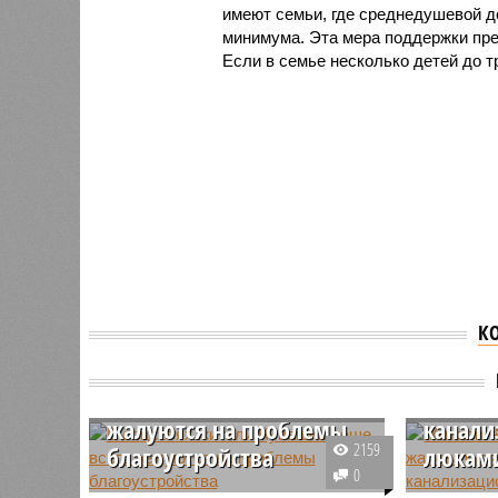
имеют семьи, где среднедушевой д
минимума. Эта мера поддержки пред
Если в семье несколько детей до т
К
Жители
В соцсетях жители
вдвое 
Чувашии чаще всего
на про
жалуются на проблемы
канал
2159
благоустройства
люкам
0
Чаще всего жители Чувашии
За лето и