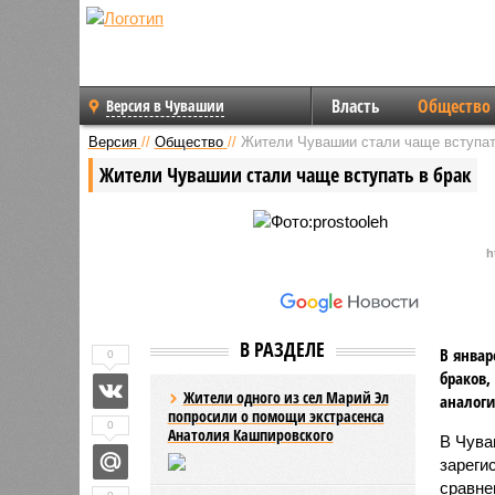
Власть
Общество
Версия в Чувашии
Версия
//
Общество
//
Жители Чувашии стали чаще вступат
Жители Чувашии стали чаще вступать в брак
h
В РАЗДЕЛЕ
В январ
0
браков,
Жители одного из сел Марий Эл
аналоги
попросили о помощи экстрасенса
0
Анатолия Кашпировского
В Чува
зареги
сравне