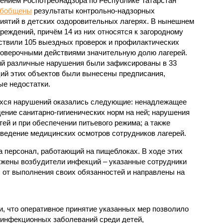
ением Роспотребнадзора по Республике Татарстан
обобщены
результаты контрольно-надзорных
иятий в детских оздоровительных лагерях. В нынешнем
реждений, причём 14 из них относятся к загородному
ствили 105 выездных проверок и профилактических
проверочными действиями значительную долю лагерей.
ий различные нарушения были зафиксированы в 33
ий этих объектов были вынесены предписания,
е недостатки.
хся нарушений оказались следующие: ненадлежащее
ение санитарно-гигиенических норм на ней; нарушения
тей и при обеспечении питьевого режима; а также
ведение медицинских осмотров сотрудников лагерей.
 персонал, работающий на пищеблоках. В ходе этих
ужены возбудители инфекций – указанные сотрудники
от выполнения своих обязанностей и направлены на
, что оперативное принятие указанных мер позволило
 инфекционных заболеваний среди детей,