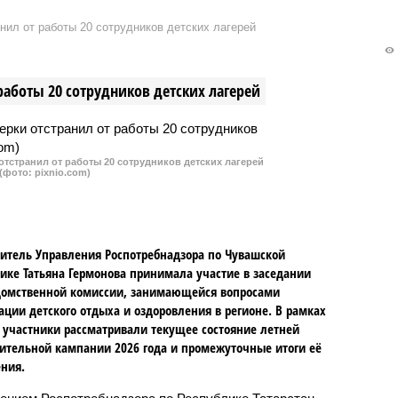
а ЦУР Чувашии
всего заболевание
нил от работы 20 сотрудников детских лагерей
рировал 70 жалоб на
диагностировали у жителей
 канализационные люки
Алатыря.
х жилых домов и на
работы 20 сотрудников детских лагерей
части дорог. По
ю с аналогичным
 прошлого года число
й удвоилось.
тстранил от работы 20 сотрудников детских лагерей
(фото: pixnio.com)
итель Управления Роспотребнадзора по Чувашской
ике Татьяна Гермонова принимала участие в заседании
омственной комиссии, занимающейся вопросами
ации детского отдыха и оздоровления в регионе. В рамках
 участники рассматривали текущее состояние летней
ительной кампании 2026 года и промежуточные итоги её
ния.