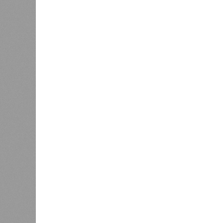
В регионе учреждены удостоверения
В РАЗДЕЛЕ
В Чуваш
0
направл
После вмешательства
национа
прокуратуры ветерану труда
0
пересчитали выплаты за 5 лет
Регион
дисцип
официа
0
Резервисты будут получать по
знаков
100 тысяч рублей за каждый
образц
сбитый беспилотник
субъек
удосто
международного класса по керешу,
Параллельно с этим разработана п
ступени от третьего юношеского ра
структура призвана обеспечить сис