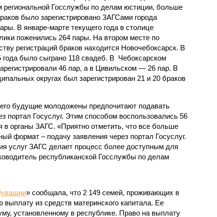
 региональной Госслужбы по делам юстиции, больше
браков было зарегистрировано ЗАГСами города
ары. В январе-марте текущего года в столице
лики поженились 264 пары. На втором месте по
ству регистраций браков находится Новочебоксарск. В
5 года было сыграно 118 свадеб. В Чебоксарском
регистрировали 46 пар, а в Цивильском — 26 пар. В
пальных округах был зарегистрирован 21 и 20 браков
всего будущие молодожены предпочитают подавать
ез портал Госуслуг. Этим способом воспользовались 56
 в органы ЗАГС. «Приятно отметить, что все больше
ый формат – подачу заявления через портал Госуслуг.
ия услуг ЗАГС делает процесс более доступным для
уководитель республиканской Госслужбы по делам
Чувашии
» сообщала, что 2 149 семей, проживающих в
 выплату из средств материнского капитала. Ее
му, установленному в республике. Право на выплату