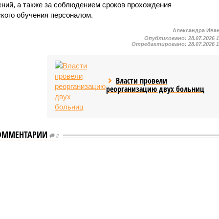
ний, а также за соблюдением сроков прохождения
ского обучения персоналом.
Александра Ива
Опубликовано:
28.07.2026 
Отредактировано:
28.07.2026 
Власти провели
реорганизацию двух больниц
ОММЕНТАРИИ
0
мастеров спорта по борьбе керешу
спорта по борьбе керешу