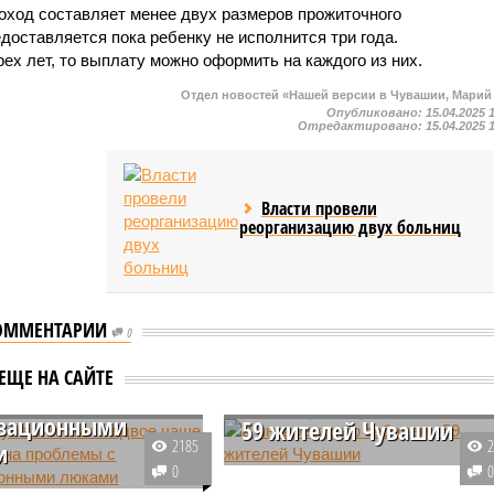
оход составляет менее двух размеров прожиточного
оставляется пока ребенку не исполнится три года.
рех лет, то выплату можно оформить на каждого из них.
Отдел новостей «Нашей версии в Чувашии, Марий
Опубликовано:
15.04.2025 
Отредактировано:
15.04.2025 
Власти провели
реорганизацию двух больниц
ОММЕНТАРИИ
0
 Чувашии стали
чаще жаловаться
ЕЩЕ НА САЙТЕ
блемы с
В январе корью заболел
изационными
59 жителей Чувашии
2185
и
В январе 2024 года 59 жителей
0
 2 недели сентября
Чувашии заболели корью. Чаще