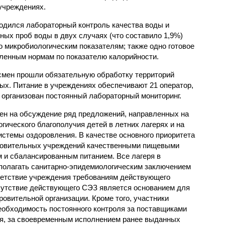
учреждениях.
одился лабораторный контроль качества воды и
нных проб воды в двух случаях (что составило 1,9%)
 микробиологическим показателям; также одно готовое
ленным нормам по показателю калорийности.
смен прошли обязательную обработку территорий
мых. Питание в учреждениях обеспечивают 21 оператор,
 организован постоянный лабораторный мониторинг.
ен на обсуждение ряд предложений, направленных на
ического благополучия детей в летних лагерях и на
стемы оздоровления. В качестве основного приоритета
ровительных учреждений качественными пищевыми
м и сбалансированным питанием. Все лагеря в
полагать санитарно-эпидемиологическим заключением
ветствие учреждения требованиям действующего
сутствие действующего СЭЗ является основанием для
овительной организации. Кроме того, участники
еобходимость постоянного контроля за поставщиками
ия, за своевременным исполнением ранее выданных