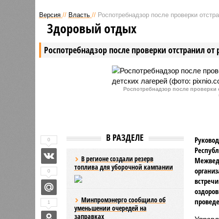
сообщают в социальных сетях о
2024 год
Версия
//
Власть
//
Роспотребнадзор после проверки отстра
проблемах, связанных с
зарегист
Здоровый отдых
благоустройством. В течение
открытые
нескольких месяцев этот вопрос
во двора
Роспотребнадзор после проверки отстранил от 
остается наиболее актуальным.
проезжей 
сравнени
периодом
обращени
Роспотребнадзор после проверки о
В РАЗДЕЛЕ
Руковод
0
Республ
В регионе создали резерв
Межвед
топлива для уборочной кампании
организ
0
встречи
оздоров
Минпромэнерго сообщило об
проведе
1
уменьшении очередей на
заправках