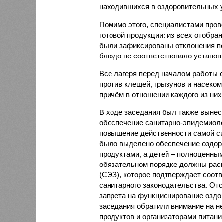
находившихся в оздоровительных 
Помимо этого, специалистами пров
готовой продукции: из всех отобра
были зафиксированы отклонения по
блюдо не соответствовало установ
Все лагеря перед началом работы 
против клещей, грызунов и насеко
причём в отношении каждого из них
В ходе заседания был также вынес
обеспечение санитарно-эпидемиолог
повышение действенности самой си
было выделено обеспечение оздо
продуктами, а детей – полноценны
обязательном порядке должны рас
(СЭЗ), которое подтверждает соот
санитарного законодательства. От
запрета на функционирование оздор
заседания обратили внимание на н
продуктов и организаторами питан