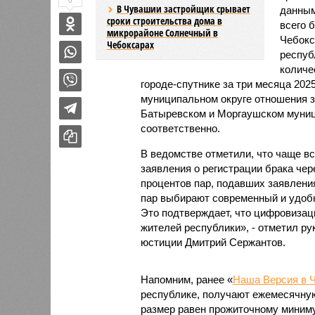
0
В Чувашии застройщик срывает
данным
сроки строительства дома в
всего 
микрорайоне Солнечный в
Чебокс
Чебоксарах
респуб
количе
городе-спутнике за три месяца 202
муниципальном округе отношения за
Батыревском и Моргаушском муници
соответственно.
В ведомстве отметили, что чаще 
заявления о регистрации брака чер
процентов пар, подавших заявления
пар выбирают современный и удобн
Это подтверждает, что цифровизац
жителей республики», - отметил р
юстиции Дмитрий Сержантов.
Напомним, ранее «
Наша Версия в 
республике, получают ежемесячную
размер равен прожиточному миниму