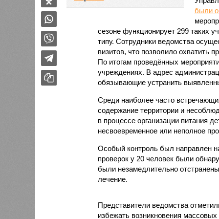
Управл
были 
меропр
сезоне функционирует 299 таких уч
типу. Сотрудники ведомства осуще
визитов, что позволило охватить 
По итогам проведённых мероприят
учреждениях. В адрес администрац
обязывающие устранить выявленны
Среди наиболее часто встречающи
содержание территории и несоблюд
в процессе организации питания де
несвоевременное или неполное про
Особый контроль был направлен на
проверок у 20 человек были обнар
были незамедлительно отстранены 
лечение.
Представители ведомства отметили
избежать возникновения массовых