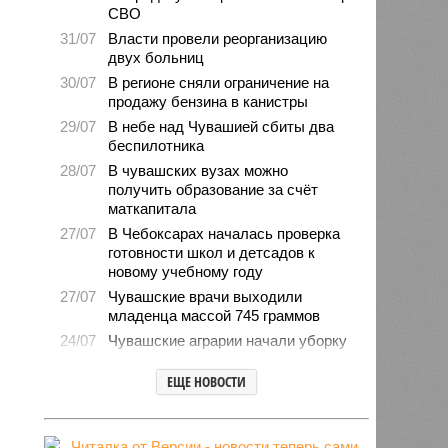
СВО
31/07
Власти провели реорганизацию
двух больниц
30/07
В регионе сняли ограничение на
продажу бензина в канистры
29/07
В небе над Чувашией сбиты два
беспилотника
28/07
В чувашских вузах можно
получить образование за счёт
маткапитала
27/07
В Чебоксарах началась проверка
готовности школ и детсадов к
новому учебному году
27/07
Чувашские врачи выходили
младенца массой 745 граммов
24/07
Чувашские аграрии начали уборку
урожая
ЕЩЕ НОВОСТИ
24/07
Минпромэнерго сообщило об
уменьшении очередей на
заправках
23/07
В Чувашии за 6 месяцев изъято