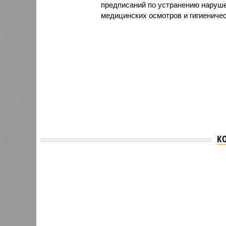
предписаний по устранению наруше
медицинских осмотров и гигиениче
К
Версия
//
Общество
//
В регионе учреждены удостоверения 
Заткнуть за пояс
В регионе учреждены удостоверения мастеров 