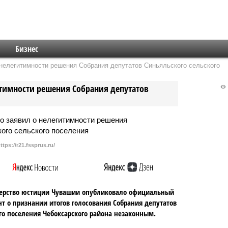
Бизнес
елегитимности решения Собрания депутатов Синьяльского сельского
тимности решения Собрания депутатов
ttps://r21.fssprus.ru/
ерство юстиции Чувашии опубликовало официальный
т о признании итогов голосования Собрания депутатов
го поселения Чебоксарского района незаконным.