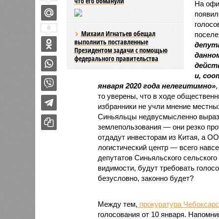
что его обманули
На офи
появи
голосо
0
Михаил Игнатьев обещал
поселе
выполнить поставленные
депут
Президентом задачи с помощью
данно
федерального правительства
дейст
и, со
января 2020 года нелегитимно»
,
то уверены, что в ходе обществен
избранники не учли мнение местны
Синьяльцы недвусмысленно вырази
землепользования — они резко прот
отдадут инвесторам из Китая, а О
логистический центр — всего навсе
депутатов Синьяльского сельского 
видимости, будут требовать голосов
безусловно, законно будет?
Между тем,
прокуратура Чебоксарс
голосования от 10 января. Напомни