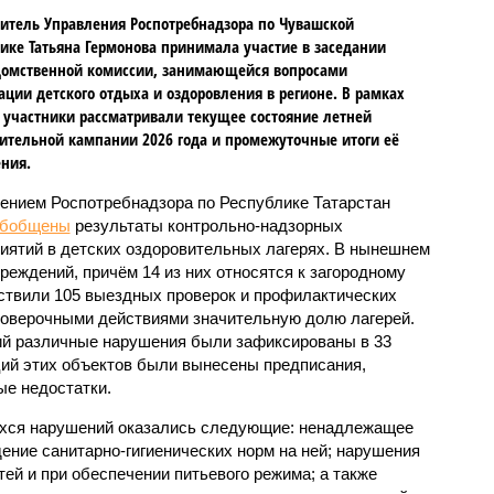
итель Управления Роспотребнадзора по Чувашской
ике Татьяна Гермонова принимала участие в заседании
омственной комиссии, занимающейся вопросами
ации детского отдыха и оздоровления в регионе. В рамках
 участники рассматривали текущее состояние летней
ительной кампании 2026 года и промежуточные итоги её
ния.
ением Роспотребнадзора по Республике Татарстан
обобщены
результаты контрольно-надзорных
иятий в детских оздоровительных лагерях. В нынешнем
реждений, причём 14 из них относятся к загородному
ствили 105 выездных проверок и профилактических
проверочными действиями значительную долю лагерей.
ий различные нарушения были зафиксированы в 33
ий этих объектов были вынесены предписания,
е недостатки.
хся нарушений оказались следующие: ненадлежащее
ение санитарно-гигиенических норм на ней; нарушения
тей и при обеспечении питьевого режима; а также