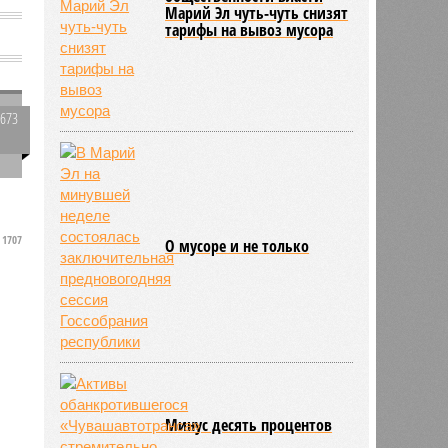
Марий Эл чуть-чуть снизят
тарифы на вывоз мусора
2673
0
и
р
1707
О мусоре и не только
Минус десять процентов