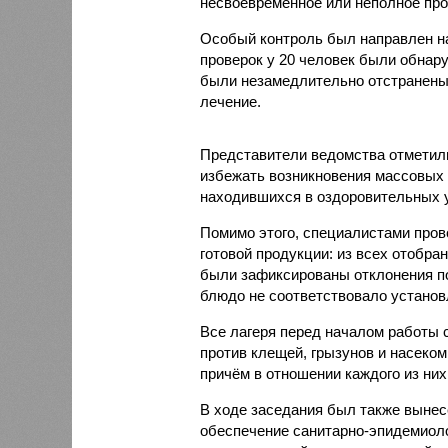
несвоевременное или неполное про
Особый контроль был направлен на
проверок у 20 человек были обнар
были незамедлительно отстранены 
лечение.
Представители ведомства отметили
избежать возникновения массовых
находившихся в оздоровительных 
Помимо этого, специалистами пров
готовой продукции: из всех отобра
были зафиксированы отклонения по
блюдо не соответствовало установ
Все лагеря перед началом работы 
против клещей, грызунов и насеко
причём в отношении каждого из них
В ходе заседания был также вынес
обеспечение санитарно-эпидемиолог