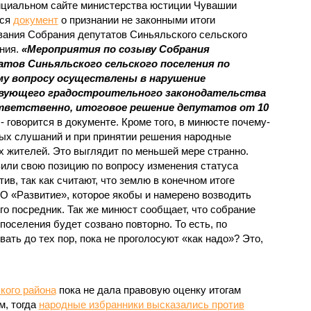
циальном сайте министерства юстиции Чувашии
лся
документ
о признании не законными итоги
вания Собрания депутатов Синьяльского сельского
ния.
«Мероприятия по созыву Собрания
атов Синьяльского сельского поселения по
му вопросу осуществлены в нарушение
вующего градостроительного законодательства
ответственно, итоговое решение депутатов от 10
 - говорится в документе. Кроме того, в минюсте почему-
ных слушаний и при принятии решения народные
х жителей. Это выглядит по меньшей мере странно.
ли свою позицию по вопросу изменения статуса
ив, так как считают, что землю в конечном итоге
ОО «Развитие», которое якобы и намерено возводить
го посредник. Так же минюст сообщает, что собрание
поселения будет созвано повторно. То есть, по
ать до тех пор, пока не проголосуют «как надо»? Это,
кого района
пока не дала правовую оценку итогам
м, тогда
народные избранники высказались против