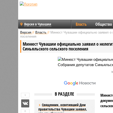
Власть
Общество
Версия в Чувашии
Версия
//
Власть
//
Минюст Чувашии официально заявил о н
поселения
Минюст Чувашии официально заявил о нелеги
Синьяльского сельского поселения
h
В РАЗДЕЛЕ
Минист
1
докумен
Священник, освятивший Дом
сельско
правительства Чувашии заявил,
0