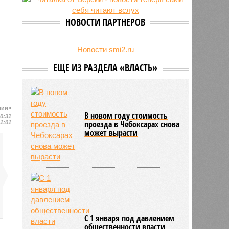
24/07
Чувашские аграрии начали уборку
урожая
НОВОСТИ ПАРТНЕРОВ
Новости smi2.ru
ЕЩЕ ИЗ РАЗДЕЛА «ВЛАСТЬ»
шии»
В новом году стоимость
10:31
проезда в Чебоксарах снова
11:01
может вырасти
С 1 января под давлением
общественности власти