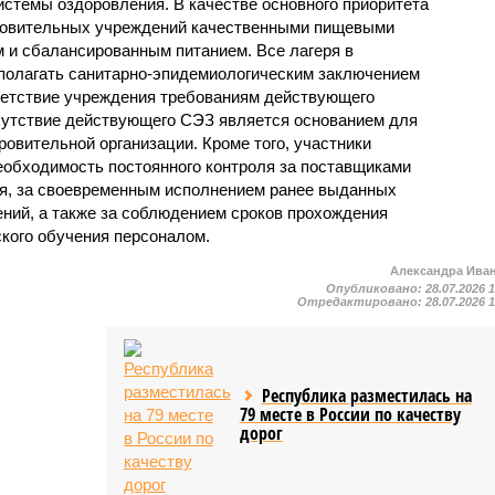
стемы оздоровления. В качестве основного приоритета
ровительных учреждений качественными пищевыми
м и сбалансированным питанием. Все лагеря в
полагать санитарно-эпидемиологическим заключением
ветствие учреждения требованиям действующего
сутствие действующего СЭЗ является основанием для
овительной организации. Кроме того, участники
еобходимость постоянного контроля за поставщиками
ия, за своевременным исполнением ранее выданных
ний, а также за соблюдением сроков прохождения
ского обучения персоналом.
Александра Ива
Опубликовано:
28.07.2026 
Отредактировано:
28.07.2026 
Республика разместилась на
79 месте в России по качеству
дорог