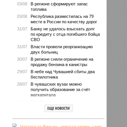
03/08
В регионе сформируют запас
топлива
03/08
Республика разместилась на 79
месте в России по качеству дорог
31/07
Банку не удалось взыскать долг
по кредиту с отца погибшего бойца
СВО
31/07
Власти провели реорганизацию
двух больниц
30/07
В регионе сняли ограничение на
продажу бензина в канистры
29/07
В небе над Чувашией сбиты два
беспилотника
28/07
В чувашских вузах можно
получить образование за счёт
маткапитала
27/07
В Чебоксарах началась проверка
готовности школ и детсадов к
ЕЩЕ НОВОСТИ
новому учебному году
27/07
Чувашские врачи выходили
младенца массой 745 граммов