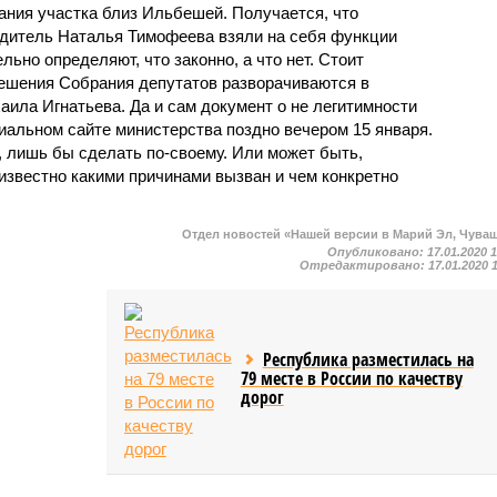
ания участка близ Ильбешей. Получается, что
одитель Наталья Тимофеева взяли на себя функции
ьно определяют, что законно, а что нет. Стоит
 решения Собрания депутатов разворачиваются в
хаила Игнатьева. Да и сам документ о не легитимности
альном сайте министерства поздно вечером 15 января.
, лишь бы сделать по-своему. Или может быть,
известно какими причинами вызван и чем конкретно
Отдел новостей «Нашей версии в Марий Эл, Чува
Опубликовано:
17.01.2020 
Отредактировано:
17.01.2020 
Республика разместилась на
79 месте в России по качеству
дорог