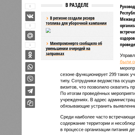
В РАЗДЕЛЕ
Руковод
0
Республ
В регионе создали резерв
Межвед
топлива для уборочной кампании
организ
0
встречи
оздоров
Минпромэнерго сообщило об
проведе
1
уменьшении очередей на
заправках
Управл
были 
меропр
сезоне функционирует 299 таких уч
типу. Сотрудники ведомства осуще
визитов, что позволило охватить 
По итогам проведённых мероприят
учреждениях. В адрес администрац
обязывающие устранить выявленны
Среди наиболее часто встречающи
содержание территории и несоблюд
в процессе организации питания де