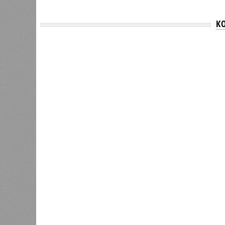
К
Версия
//
Общество
//
В регионе учреждены удостоверения 
Заткнуть за пояс
В регионе учреждены удостоверения мастеров 
В регионе учреждены удостоверения
В РАЗДЕЛЕ
В Чуваш
0
направл
После вмешательства
национа
прокуратуры ветерану труда
0
пересчитали выплаты за 5 лет
Регион
дисцип