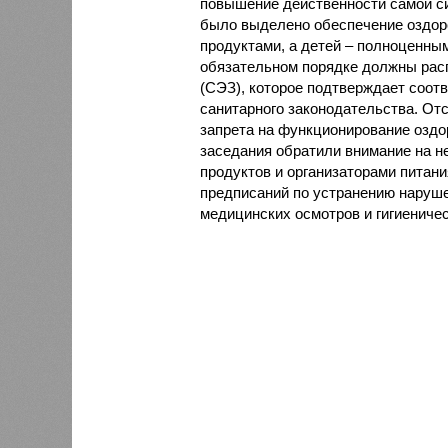
повышение действенности самой си
было выделено обеспечение оздо
продуктами, а детей – полноценны
обязательном порядке должны рас
(СЭЗ), которое подтверждает соот
санитарного законодательства. От
запрета на функционирование оздор
заседания обратили внимание на н
продуктов и организаторами питан
предписаний по устранению наруше
медицинских осмотров и гигиениче