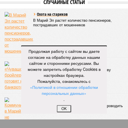
Всемирных игр национальных видов единоборств, которые
проводились в Чувашии, что говорит о расширении
географии интереса к этой борьбе за пределами региона.
Александра Иванова
Опубликовано:
22.07.2026 13:47
Отредактировано:
22.07.2026 13:47
Республика
разместилась на 79
Продолжая работу с сайтом вы даете
месте в России по
согласие на обработку данных нашим
качеству дорог
сайтом и сторонними ресурсами. Вы
можете запретить обработку Cookies в
настройках браузера.
КОММЕНТАРИИ
0
Пожалуйста, ознакомьтесь с
«Политикой в отношении обработки
ПОСЛЕДНИЕ НОВОСТИ
персональных данных»
.
07/08
В Чебоксарах в ближайшие годы не будут
достраивать спуск к заливу
OK
07/08
Два предприятия выплатили долги по зарплате
после вмешательства прокуратуры
06/08
Суд аннулировал ошибочно оформленные кредиты