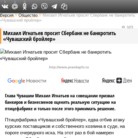
0
0
0
Версия в Чувашии
Версия
//
Общество
//
Михаил Игнатьев просит Сбербанк не банкротить
«Чувашский бройлер»
3273
Михаил Игнатьев просит Сбербанк не банкротить
«Чувашский бройлер»
http://www.pravdapfo.ru
Глава Чувашии Михаил Игнатьев на совещании призвал
банкиров и бизнесменов оценить реальную ситуацию на
птицефабрике и только после этого принимать решение.
Птицефабрика «Чувашский бройлер», едва отбив атаку
курских поставщиков и собственного хозяина в суде, на
пороге очередного иска. На этот раз в бой намерен