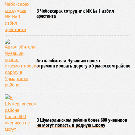
обнародованным материалам, введены удостоверения и
нагрудные знаки мастера спорта Чувашии международного
класса по керешу, а также мастера спорта Чувашии.
Параллельно с этим разработана полная разрядная сетка
по керешу, охватывающая все ступени от третьего
юношеского разряда до уровня кандидата в мастера
спорта. Такая структура призвана обеспечить системность
в подготовке юных атлетов и создать чёткие ориентиры
для последовательного повышения их квалификации.
Керешу представляет собой традиционное единоборство,
уходящее корнями в культуру чувашского народа. Схватка
проходит следующим образом: соперники располагаются
лицом друг к другу, при этом через пояс каждого из них
перекинуто специальное матерчатое полотенце;
удерживаясь за этот элемент экипировки, борцы вступают
в противоборство, основная задача которого заключается в
том, чтобы опрокинуть противника.
Современная версия чувашской национальной борьбы
была создана в 1990-х годах. С того периода дисциплина