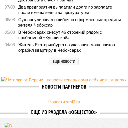
Заткнуть за пояс
В регионе учреждены удостоверения мастеров спорта по
борьбе керешу
В регионе учреждены удостоверения мастеров спорта по борьбе керешу
(фото: wikimedia commons/Ilsurikat)
В Чувашской Республике последовательно реализуются меры,
направленные на повышение статуса и институциональное
развитие национальной борьбы на поясах керешу.
Региональные власти не ограничились
признанием
данной
дисциплины в качестве приоритетной, но также утвердили
официальную систему спортивных званий и
ведомственных знаков отличия, закрепив
соответствующие положения и образцы наградных
атрибутов на уровне правительства субъекта. Согласно