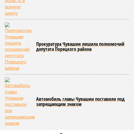
переживает этап активного возрождения, сохраняя при
этом неразрывную связь с многовековыми народными
традициями.
В настоящее время керешу демонстрирует рост
популярности. В 2024 году в столице республики, городе
Чебоксары, на базе спортивной школы № 11 состоялось
торжественное открытие Республиканского центра
единоборств «Керешу». площадка имеет все необходимые
условия для полноценной подготовки спортсменов
высокого класса.
В том же году был проведён первый официальный
чемпионат по керешу, участие в котором приняли
сильнейшие борцы со всех районов Чувашии; турнир
наглядно продемонстрировал динамичный и зрелищный
характер этого вида спорта.
Керешу включён в перечень приоритетных спортивных
дисциплин на территории Чувашской Республики. Кроме
того, данное единоборство уже имеет опыт выхода на
международную арену: оно входило в программу I и II