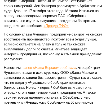
вступить Сбербанк, который не намерен отступать от
своих намерений. Иск банкиров рассмотрят в Арбитражном
суде Чувашии 17 октября этого года. Михаил Игнатьев на
очередном совещании попросил ПАО «Сбербанк»
внимательно изучить ситуацию, прежде чем банкротить
предприятие, сообщает
«Правда ПФО»
.
По словам главы Чувашии, предприятие-банкрот не сможет
восстановить производство, поэтому всем будет лучше,
если оно останется на плаву и только так сможет
выплачивать долги по счетам. Игнатьев защищает
интересы предприятия, поскольку 49 % акций принадлежат
республике.
Напомним,
ранее «Наша Версия» сообщала
, что арбитраж
Чувашии отказал в иске курскому ООО «Ваша Марка» и
заявление оставили без рассмотрения. Судья так и сказал,
что не видит у «Чувашского бройлера» признаков
банкротства. Но если первый бой был выигран, то на
очереди стоят еще четыре иска к предприятию. А также
свои интересы намерен отстаивать Сбербанк, у него
претензии к «Чувашскому бройлеру» на 50 миллионов