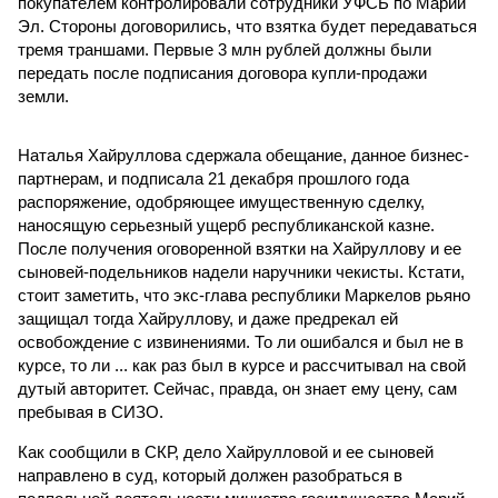
покупателем контролировали сотрудники УФСБ по Марий
Эл. Стороны договорились, что взятка будет передаваться
тремя траншами. Первые 3 млн рублей должны были
передать после подписания договора купли-продажи
земли.
Наталья Хайруллова сдержала обещание, данное бизнес-
партнерам, и подписала 21 декабря прошлого года
распоряжение, одобряющее имущественную сделку,
наносящую серьезный ущерб республиканской казне.
После получения оговоренной взятки на Хайруллову и ее
сыновей-подельников надели наручники чекисты. Кстати,
стоит заметить, что экс-глава республики Маркелов рьяно
защищал тогда Хайруллову, и даже предрекал ей
освобождение с извинениями. То ли ошибался и был не в
курсе, то ли ... как раз был в курсе и рассчитывал на свой
дутый авторитет. Сейчас, правда, он знает ему цену, сам
пребывая в СИЗО.
Как сообщили в СКР, дело Хайрулловой и ее сыновей
направлено в суд, который должен разобраться в