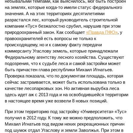
небывалыми темпами, как выяснилось, мог быть построен
на землях, которые когда-то имели статус федерального
значения. А на этих территориях десятилетиями
разрастался лес, который руководитель строительной
компании «Тус» безжалостно срубил, нарушив при этом
природоохранный закон. Как сообщает
«Правда ПФО»
, у
правоохранителей есть вопросы не только к
происходящему, но и к самому факту передачи
коммерсанту Угаслову земель, которые принадлежали
Федеральному агентству лесного хозяйства. Существуют
подозрения, что к судьбе леса и самой застройки может
быть причастен глава республики Михаил Игнатьев.
Проверка показала, что по документам площадь, которая
сейчас застраивается, может быть использована только в
качестве лесопарковых зон. Но активная вырубка леса
здесь идет аж с 2013 года и на освободившейся территории
в настоящее время уже возвели 8 новых позиций.
При этом территорию под застройку «Университета» «Тус»
получил в 2012 году. К тому же можно предположить, что
Михаил Игнатьев под видом неких рекреационных причин
под шумок отдал Угаслову и земли Заволжья. При этом в