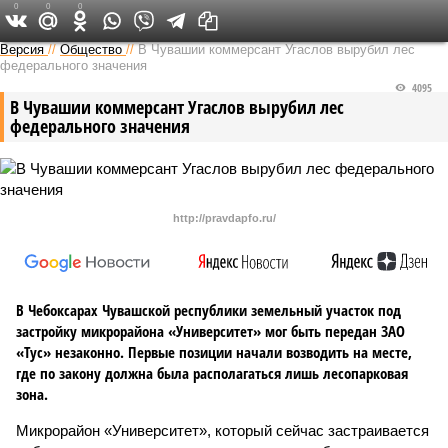
0
0
0
Версия в Чувашии
Версия
//
Общество
//
В Чувашии коммерсант Угаслов вырубил лес
федерального значения
4095
В Чувашии коммерсант Угаслов вырубил лес
федерального значения
http://pravdapfo.ru/
В Чебоксарах Чувашской республики земельный участок под
застройку микрорайона «Университет» мог быть передан ЗАО
«Тус» незаконно. Первые позиции начали возводить на месте,
где по закону должна была располагаться лишь лесопарковая
зона.
Микрорайон «Университет», который сейчас застраивается