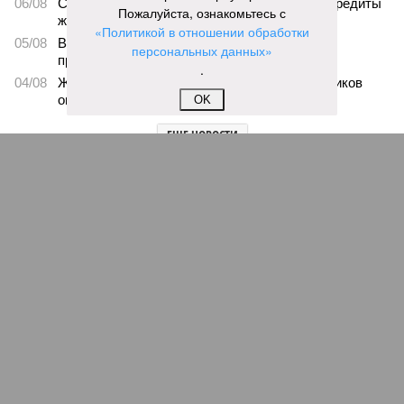
06/08
Суд аннулировал ошибочно оформленные кредиты
Пожалуйста, ознакомьтесь с
жителя Чебоксар
«Политикой в отношении обработки
05/08
В Чебоксарах снесут 46 строений рядом с
персональных данных»
проблемной «Кувшинкой»
.
04/08
Житель Екатеринбурга по указанию мошенников
ограбил квартиру в Чебоксарах
OK
ЕЩЕ НОВОСТИ
НОВОСТИ ПАРТНЕРОВ
Новости smi2.ru
ЕЩЕ ИЗ РАЗДЕЛА «ОБЩЕСТВО»
В рейтинге по социально-экономическому