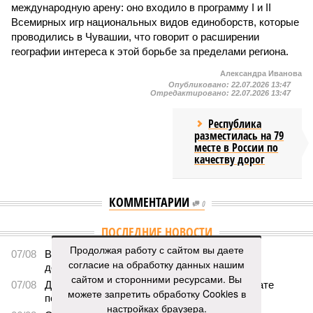
международную арену: оно входило в программу I и II
Всемирных игр национальных видов единоборств, которые
проводились в Чувашии, что говорит о расширении
географии интереса к этой борьбе за пределами региона.
Александра Иванова
Опубликовано:
22.07.2026 13:47
Отредактировано:
22.07.2026 13:47
Республика
разместилась на 79
месте в России по
качеству дорог
КОММЕНТАРИИ
0
ПОСЛЕДНИЕ НОВОСТИ
Продолжая работу с сайтом вы даете
07/08
В Чебоксарах в ближайшие годы не будут
согласие на обработку данных нашим
достраивать спуск к заливу
сайтом и сторонними ресурсами. Вы
07/08
Два предприятия выплатили долги по зарплате
можете запретить обработку Cookies в
после вмешательства прокуратуры
настройках браузера.