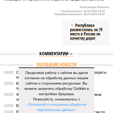
Александра Иванова
Опубликовано:
22.07.2026 13:47
Отредактировано:
22.07.2026 13:47
Республика
разместилась на 79
месте в России по
качеству дорог
КОММЕНТАРИИ
0
ПОСЛЕДНИЕ НОВОСТИ
Продолжая работу с сайтом вы даете
06/08
Суд аннулировал ошибочно оформленные кредиты
жителя Чебоксар
согласие на обработку данных нашим
сайтом и сторонними ресурсами. Вы
05/08
В Чебоксарах снесут 46 строений рядом с
можете запретить обработку Cookies в
проблемной «Кувшинкой»
настройках браузера.
04/08
Житель Екатеринбурга по указанию мошенников
Пожалуйста, ознакомьтесь с
ограбил квартиру в Чебоксарах
«Политикой в отношении обработки
03/08
В регионе сформируют запас топлива
персональных данных»
03/08
Республика разместилась на 79 месте в России по