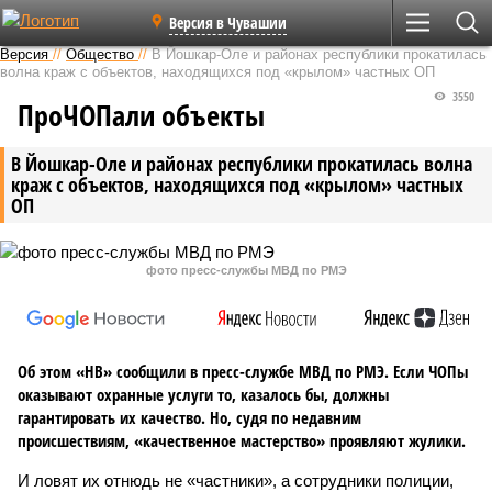
Версия в Чувашии
Версия
//
Общество
//
В Йошкар-Оле и районах республики прокатилась
волна краж с объектов, находящихся под «крылом» частных ОП
3550
ПроЧОПали объекты
В Йошкар-Оле и районах республики прокатилась волна
краж с объектов, находящихся под «крылом» частных
ОП
фото пресс-службы МВД по РМЭ
Об этом «НВ» сообщили в пресс-службе МВД по РМЭ. Если ЧОПы
оказывают охранные услуги то, казалось бы, должны
гарантировать их качество. Но, судя по недавним
происшествиям, «качественное мастерство» проявляют жулики.
И ловят их отнюдь не «частники», а сотрудники полиции,