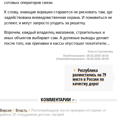
сотовых операторов связи.
К слову, знающие воришки стараются не рисковать там, где
задействована вневедомственная охрана. И поживиться не
успеют, и могут запросто угодить за решетку.
Впрочем, каждый владелец магазинов, строительных и
иных объектов выбирает сам. А должные выводы делает
после того, как прилавки и кассы опустошат похитители…
Ольга Салтанова
Опубликовано:
26.02.2016 18:01
Отредактировано:
26.02.2016 18:04
Республика
разместилась на 79
месте в России по
качеству дорог
КОММЕНТАРИИ
0
Версия
//
Власть
//
Роспотребнадзор после проверки отстранил от
работы 20 сотрудников детских лагерей