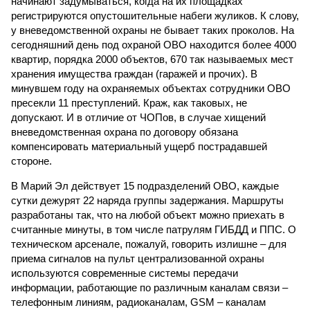
начинают задумываться, когда на их площадках
регистрируются опустошительные набеги жуликов. К слову,
у вневедомственной охраны не бывает таких проколов. На
сегодняшний день под охраной ОВО находится более 4000
квартир, порядка 2000 объектов, 670 так называемых мест
хранения имущества граждан (гаражей и прочих). В
минувшем году на охраняемых объектах сотрудники ОВО
пресекли 11 преступлений. Краж, как таковых, не
допускают. И в отличие от ЧОПов, в случае хищений
вневедомственная охрана по договору обязана
компенсировать материальный ущерб пострадавшей
стороне.
В Марий Эл действует 15 подразделений ОВО, каждые
сутки дежурят 22 наряда группы задержания. Маршруты
разработаны так, что на любой объект можно приехать в
считанные минуты, в том числе патрулям ГИБДД и ППС. О
техническом арсенале, пожалуй, говорить излишне – для
приема сигналов на пульт централизованной охраны
используются современные системы передачи
информации, работающие по различным каналам связи –
телефонным линиям, радиоканалам, GSM – каналам