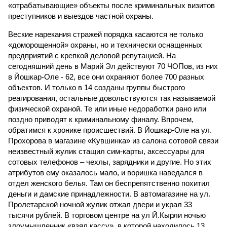
«отрабатывающие» объекты после криминальных визитов
преступников и выездов частной охраны.
Веские нарекания стражей порядка касаются не только
«доморощенной» охраны, но и технически оснащенных
предприятий с крепкой деловой репутацией. На
сегодняшний день в Марий Эл действуют 70 ЧОПов, из них
в Йошкар-Оле - 62, все они охраняют более 700 разных
объектов. И только в 14 созданы группы быстрого
реагирования, остальные довольствуются так называемой
физической охраной. Те или иные недоработки рано или
поздно приводят к криминальному финалу. Впрочем,
обратимся к хронике происшествий. В Йошкар-Оле на ул.
Прохорова в магазине «Кувшинка» из салона сотовой связи
неизвестный жулик стащил сим-карты, аксессуары для
сотовых телефонов – чехлы, зарядники и другие. Но этих
атрибутов ему оказалось мало, и воришка наведался в
отдел женского белья. Там он беспрепятственно похитил
деньги и дамские принадлежности. В автомагазине на ул.
Пролетарской ночной жулик отжал двери и украл 33
тысячи рублей. В торговом центре на ул Й.Кырли ночью
злоумышленник «взял кассу», в которой находилось 13