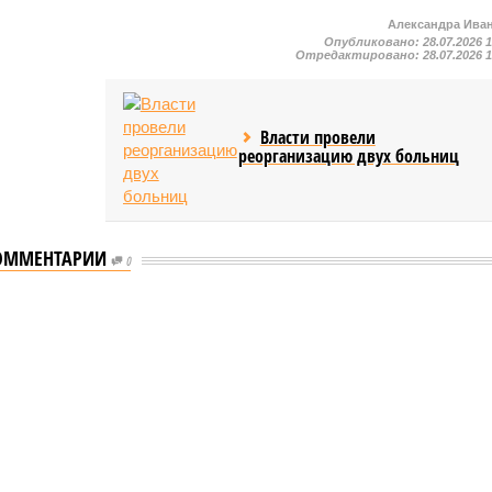
Александра Ива
Опубликовано:
28.07.2026 
Отредактировано:
28.07.2026 
Власти провели
реорганизацию двух больниц
ОММЕНТАРИИ
0
мастеров спорта по борьбе керешу
спорта по борьбе керешу
 мастеров спорта по борьбе керешу (фото: wikimedia
commons/Ilsurikat)