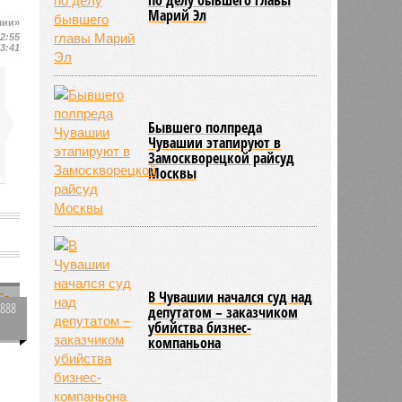
Марий Эл
шии»
12:55
13:41
Бывшего полпреда
Чувашии этапируют в
Замоскворецкой райсуд
Москвы
В Чувашии начался суд над
3888
депутатом – заказчиком
убийства бизнес-
0
компаньона