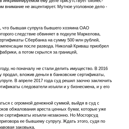
 и в инкриминируемом ему деле присутствует бизнес-
м внимание не акцентирует. Мутное уголовное дело -
 что бывшая супруга бывшего хозяина ОАО
торого следствие обвиняет в подкупе Маркелова,
ертификаты Сбербанка на сумму 500 млн рублей,
компенсации после развода. Николай Криваш приобрел
абрики, а потом скрылся за границей,
году, но поначалу не стали делить имущество. В 2016
 продал, вложив деньги в банковские сертификаты,
пруге. В апреле 2017 года суд решил заочно заключить
тификаты следователи изъяли и у бизнесмена, и у его
ться с огромной денежной суммой, выйдя в суд с
оков обжалования ареста ценных бумаг, которые уже
 ее сертификаты изъяли незаконно. Но Мосгорсуд
риговора ее бывшему супругу. Ждать этого, судя по
равовая заковыка.