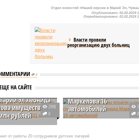
Отдел новостей «Нашей версии в Марий Эл, Чува
Опубликовано:
02.02.2019 
Отредактировано:
02.02.2019 
Власти провели
реорганизацию двух больниц
ОММЕНТАРИИ
0
Судебный приставы
куратура РФ
изъяли у экс-главы
ЕЩЕ НА САЙТЕ
 изъять у экс-
Марий Эл Леонида
Марий Эл Леонида
Маркелова 16
ова имущество
2908
автомобилей
 млн рублей
0
Судебные приставы наложили
ная прокуратура России
арест на 16 автомобилей,
экс-главы Марий Эл
которые принадлежали
нил от работы 20 сотрудников детских лагерей
Маркелова торгово-
компаниям, аффилированным с