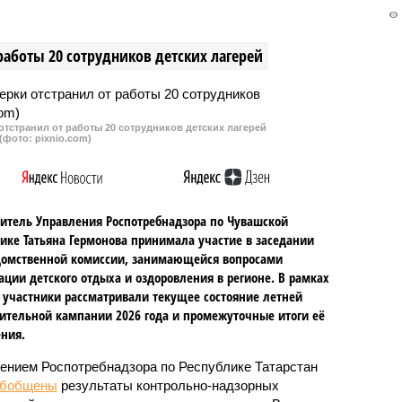
тельный центр,
экс-главой Республики Марий Э
ью 111 млн рублей и
Леонидом Маркеловым.
работы 20 сотрудников детских лагерей
зъять его и обратить в
Транспорт передан на
сударства.
ответственное хранение.
тстранил от работы 20 сотрудников детских лагерей
(фото: pixnio.com)
итель Управления Роспотребнадзора по Чувашской
ике Татьяна Гермонова принимала участие в заседании
омственной комиссии, занимающейся вопросами
ации детского отдыха и оздоровления в регионе. В рамках
 участники рассматривали текущее состояние летней
ительной кампании 2026 года и промежуточные итоги её
ния.
ением Роспотребнадзора по Республике Татарстан
обобщены
результаты контрольно-надзорных