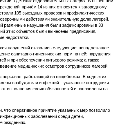
иятий в детских оздоровительных лагерях. В нынешнем
реждений, причём 14 из них относятся к загородному
ствили 105 выездных проверок и профилактических
проверочными действиями значительную долю лагерей.
ий различные нарушения были зафиксированы в 33
ий этих объектов были вынесены предписания,
е недостатки.
хся нарушений оказались следующие: ненадлежащее
ение санитарно-гигиенических норм на ней; нарушения
тей и при обеспечении питьевого режима; а также
ведение медицинских осмотров сотрудников лагерей.
 персонал, работающий на пищеблоках. В ходе этих
ужены возбудители инфекций – указанные сотрудники
от выполнения своих обязанностей и направлены на
, что оперативное принятие указанных мер позволило
 инфекционных заболеваний среди детей,
учреждениях.