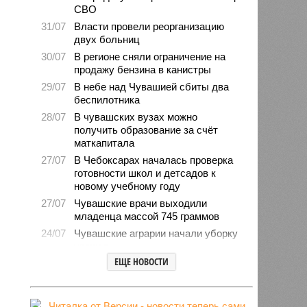
СВО
31/07
Власти провели реорганизацию
двух больниц
30/07
В регионе сняли ограничение на
продажу бензина в канистры
29/07
В небе над Чувашией сбиты два
беспилотника
28/07
В чувашских вузах можно
получить образование за счёт
маткапитала
27/07
В Чебоксарах началась проверка
готовности школ и детсадов к
новому учебному году
27/07
Чувашские врачи выходили
младенца массой 745 граммов
24/07
Чувашские аграрии начали уборку
урожая
ЕЩЕ НОВОСТИ
24/07
Минпромэнерго сообщило об
уменьшении очередей на
заправках
23/07
В Чувашии за 6 месяцев изъято