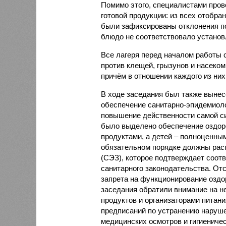
Помимо этого, специалистами пров
готовой продукции: из всех отобра
были зафиксированы отклонения по
блюдо не соответствовало установ
Все лагеря перед началом работы 
против клещей, грызунов и насеко
причём в отношении каждого из них
В ходе заседания был также вынес
обеспечение санитарно-эпидемиолог
повышение действенности самой си
было выделено обеспечение оздо
продуктами, а детей – полноценны
обязательном порядке должны рас
(СЭЗ), которое подтверждает соот
санитарного законодательства. От
запрета на функционирование оздор
заседания обратили внимание на н
продуктов и организаторами питан
предписаний по устранению наруше
медицинских осмотров и гигиениче