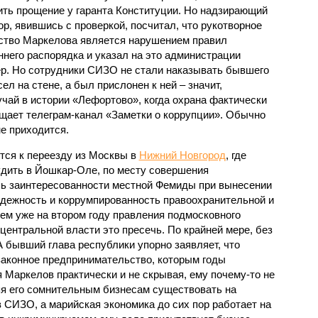
ть прощение у гаранта Конституции. Но надзирающий
ор, явившись с проверкой, посчитал, что рукотворное
ство Маркелова является нарушением правил
ннего распорядка и указал на это администрации
ер. Но сотрудники СИЗО не стали наказывать бывшего
ел на стене, а был прислонен к ней – значит,
чай в истории «Лефортово», когда охрана фактически
бщает телеграм-канал «Заметки о коррупции». Обычно
не приходится.
тся к переезду из Москвы в
Нижний Новгород
, где
удить в Йошкар-Оле, по месту совершения
сь заинтересованности местной Фемиды при вынесении
адежность и коррумпированность правоохранительной и
ем уже на втором году правления подмосковного
 центральной власти это пресечь. По крайней мере, без
 бывший глава республики упорно заявляет, что
езаконное предпринимательство, которым годы
 Маркелов практически и не скрывая, ему почему-то не
я его сомнительным бизнесам существовать на
 СИЗО, а марийская экономика до сих пор работает на