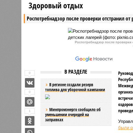
Здоровый отдых
Леонида Маркелова и ООО
развлека
«Телекомпания «Регион 12»,
стоимост
Роспотребнадзор после проверки отстранил от 
оспаривавшие решение об
требует и
обращении в доход государства
доход го
имущества, приобретенного на
неподтвержденные доходы.
Роспотребнадзор после проверки о
В РАЗДЕЛЕ
Руковод
0
Республ
В регионе создали резерв
Межвед
топлива для уборочной кампании
организ
0
встречи
оздоров
Минпромэнерго сообщило об
проведе
1
уменьшении очередей на
заправках
Управл
были 