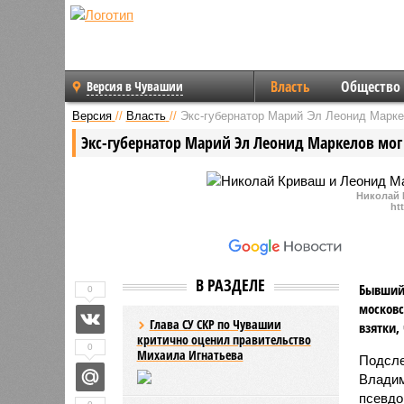
Власть
Общество
Версия в Чувашии
Версия
//
Власть
//
Экс-губернатор Марий Эл Леонид Маркел
Экс-губернатор Марий Эл Леонид Маркелов мог 
Николай 
ht
В РАЗДЕЛЕ
Бывший 
0
московс
Глава СУ СКР по Чувашии
взятки,
критично оценил правительство
0
Михаила Игнатьева
Подсле
Владим
псевдои