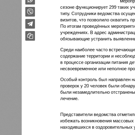
меропр
сезоне функционирует 299 таких уч
типу. Сотрудники ведомства осуще
визитов, что позволило охватить 
По итогам проведённых мероприят
учреждениях. В адрес администрац
обязывающие устранить выявленны
Среди наиболее часто встречающи
содержание территории и несоблюд
в процессе организации питания де
несвоевременное или неполное про
Особый контроль был направлен на
проверок у 20 человек были обнар
были незамедлительно отстранены 
лечение.
Представители ведомства отметили
избежать возникновения массовых
находившихся в оздоровительных 