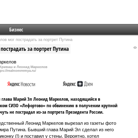
Бизнес
ов мог пострадать за портрет Путина
пострадать за портрет Путина
Криваш и Леонид Маркелов
tps://realnoevremya.ru/
глава Марий Эл Леонид Маркелов, находящийся в
ком СИЗО «Лефортово» по обвинению в получении крупной
 чуть не пострадал из-за портрета Президента России.
дственный Леонид Маркелов вырезал из газеты фото
ира Путина. Бывший глава Марий Эл сделал из него
конку (!) и поставил у стены. Вероятно, хотел