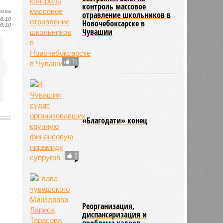
контроль массовое
нова
отравление школьников в
16:10
Новочебоксарске в
16:10
Чувашии
11
«Благодати» конец
2025
3
Реорганизация,
диспансеризация и
проблема кадров