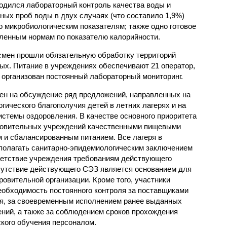
одился лабораторный контроль качества воды и
нных проб воды в двух случаях (что составило 1,9%)
 микробиологическим показателям; также одно готовое
ленным нормам по показателю калорийности.
смен прошли обязательную обработку территорий
мых. Питание в учреждениях обеспечивают 21 оператор,
 организован постоянный лабораторный мониторинг.
ен на обсуждение ряд предложений, направленных на
ического благополучия детей в летних лагерях и на
стемы оздоровления. В качестве основного приоритета
ровительных учреждений качественными пищевыми
м и сбалансированным питанием. Все лагеря в
полагать санитарно-эпидемиологическим заключением
ветствие учреждения требованиям действующего
сутствие действующего СЭЗ является основанием для
овительной организации. Кроме того, участники
еобходимость постоянного контроля за поставщиками
ия, за своевременным исполнением ранее выданных
ний, а также за соблюдением сроков прохождения
ского обучения персоналом.