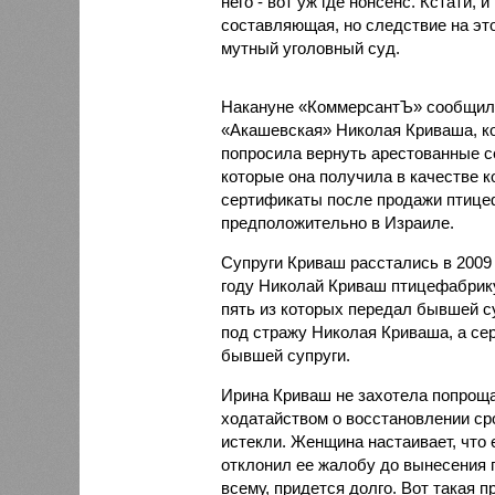
него - вот уж где нонсенс. Кстати,
составляющая, но следствие на это
мутный уголовный суд.
Накануне «КоммерсантЪ» сообщил,
«Акашевская» Николая Криваша, ко
попросила вернуть арестованные с
которые она получила в качестве 
сертификаты после продажи птицеф
предположительно в Израиле.
Супруги Криваш расстались в 2009 
году Николай Криваш птицефабрику
пять из которых передал бывшей су
под стражу Николая Криваша, а сер
бывшей супруги.
Ирина Криваш не захотела попроща
ходатайством о восстановлении ср
истекли. Женщина настаивает, что
отклонил ее жалобу до вынесения п
всему, придется долго. Вот такая п