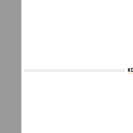
К
Версия
//
Общество
//
В регионе учреждены удостоверения 
Заткнуть за пояс
В регионе учреждены удостоверения мастеров 
В регионе учреждены удостоверения