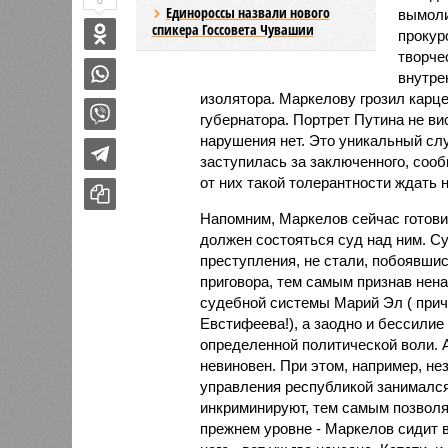
0
Единороссы назвали нового
вымоли
спикера Госсовета Чувашии
прокур
творче
внутре
изолятора. Маркелову грозил карц
губернатора. Портрет Путина не вис
нарушения нет. Это уникальный слу
заступилась за заключенного, соо
от них такой толерантности ждать 
Напомним, Маркелов сейчас готови
должен состояться суд над ним. С
преступления, не стали, побоявши
приговора, тем самым признав нен
судебной системы Марий Эл ( прич
Евстифеева!), а заодно и бессилие
определенной политической воли. А
невиновен. При этом, например, н
управления республикой занимался
инкриминируют, тем самым позволя
прежнем уровне - Маркелов сидит в