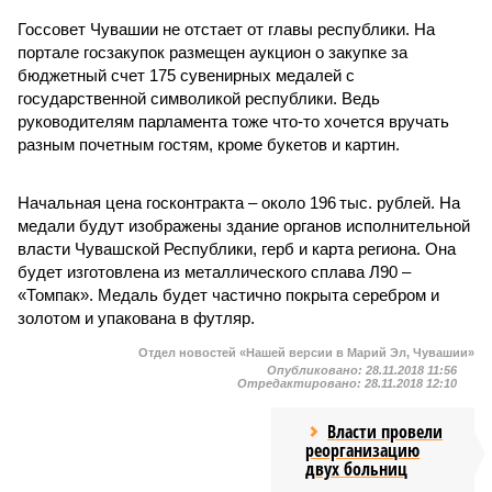
Госсовет Чувашии не отстает от главы республики. На
портале госзакупок размещен аукцион о закупке за
бюджетный счет 175 сувенирных медалей с
государственной символикой республики. Ведь
руководителям парламента тоже что-то хочется вручать
разным почетным гостям, кроме букетов и картин.
Начальная цена госконтракта – около 196 тыс. рублей. На
медали будут изображены здание органов исполнительной
власти Чувашской Республики, герб и карта региона. Она
будет изготовлена из металлического сплава Л90 –
«Томпак». Медаль будет частично покрыта серебром и
золотом и упакована в футляр.
Отдел новостей «Нашей версии в Марий Эл, Чувашии»
Опубликовано:
28.11.2018 11:56
Отредактировано:
28.11.2018 12:10
Власти провели
реорганизацию
двух больниц