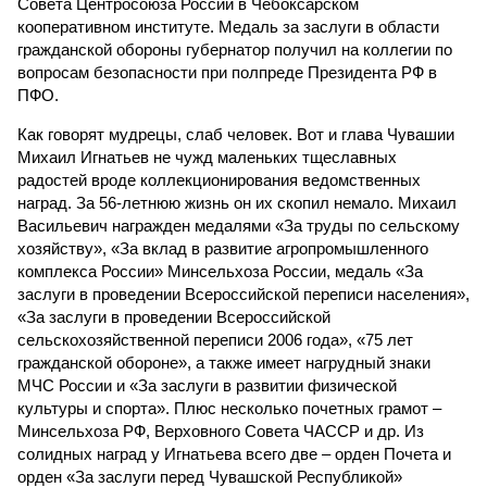
Совета Центросоюза России в Чебоксарском
кооперативном институте. Медаль за заслуги в области
гражданской обороны губернатор получил на коллегии по
вопросам безопасности при полпреде Президента РФ в
ПФО.
Как говорят мудрецы, слаб человек. Вот и глава Чувашии
Михаил Игнатьев не чужд маленьких тщеславных
радостей вроде коллекционирования ведомственных
наград. За 56-летнюю жизнь он их скопил немало. Михаил
Васильевич награжден медалями «За труды по сельскому
хозяйству», «За вклад в развитие агропромышленного
комплекса России» Минсельхоза России, медаль «За
заслуги в проведении Всероссийской переписи населения»,
«За заслуги в проведении Всероссийской
сельскохозяйственной переписи 2006 года», «75 лет
гражданской обороне», а также имеет нагрудный знаки
МЧС России и «За заслуги в развитии физической
культуры и спорта». Плюс несколько почетных грамот –
Минсельхоза РФ, Верховного Совета ЧАССР и др. Из
солидных наград у Игнатьева всего две – орден Почета и
орден «За заслуги перед Чувашской Республикой»