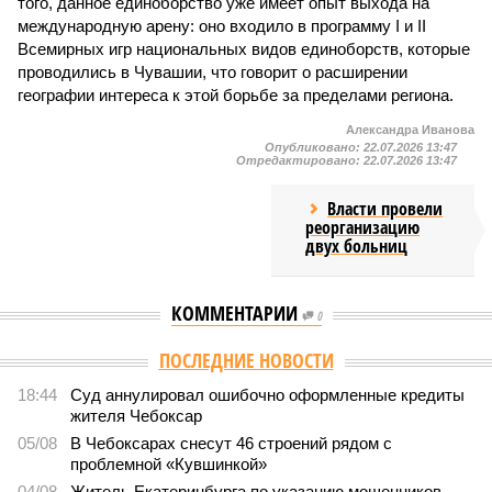
того, данное единоборство уже имеет опыт выхода на
международную арену: оно входило в программу I и II
Всемирных игр национальных видов единоборств, которые
проводились в Чувашии, что говорит о расширении
географии интереса к этой борьбе за пределами региона.
Александра Иванова
Опубликовано:
22.07.2026 13:47
Отредактировано:
22.07.2026 13:47
Власти провели
реорганизацию
двух больниц
КОММЕНТАРИИ
0
ПОСЛЕДНИЕ НОВОСТИ
18:44
Суд аннулировал ошибочно оформленные кредиты
жителя Чебоксар
05/08
В Чебоксарах снесут 46 строений рядом с
проблемной «Кувшинкой»
04/08
Житель Екатеринбурга по указанию мошенников