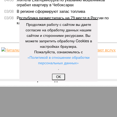
ограбил квартиру в Чебоксарах
03/08
В регионе сформируют запас топлива
03/08
Республика разместилась на 79 месте в России по
качеству дорог
Продолжая работу с сайтом вы даете
согласие на обработку данных нашим
ЕЩЕ НОВОСТИ
сайтом и сторонними ресурсами. Вы
можете запретить обработку Cookies в
настройках браузера.
Пожалуйста, ознакомьтесь с
НОВОСТИ ПАРТНЕРОВ
«Политикой в отношении обработки
персональных данных»
.
Новости smi2.ru
OK
ЕЩЕ ИЗ РАЗДЕЛА «ВЛАСТЬ»
В секретари реготделения «Единой России» в
Чувашии прочат Юрия Кислова