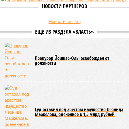
направленные на повышение статуса и институциональное
развитие национальной борьбы на поясах керешу.
Региональные власти не ограничились
признанием
данной
дисциплины в качестве приоритетной, но также утвердили
официальную систему спортивных званий и
ведомственных знаков отличия, закрепив
соответствующие положения и образцы наградных
атрибутов на уровне правительства субъекта. Согласно
обнародованным материалам, введены удостоверения и
нагрудные знаки мастера спорта Чувашии международного
класса по керешу, а также мастера спорта Чувашии.
Параллельно с этим разработана полная разрядная сетка
по керешу, охватывающая все ступени от третьего
юношеского разряда до уровня кандидата в мастера
спорта. Такая структура призвана обеспечить системность
в подготовке юных атлетов и создать чёткие ориентиры
для последовательного повышения их квалификации.
Керешу представляет собой традиционное единоборство,
уходящее корнями в культуру чувашского народа. Схватка