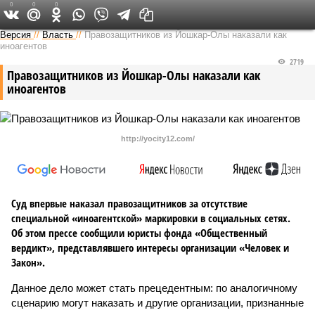
0
0
0
Версия в Чувашии
Версия
//
Власть
//
Правозащитников из Йошкар-Олы наказали как
иноагентов
2719
Правозащитников из Йошкар-Олы наказали как
иноагентов
http://yocity12.com/
Суд впервые наказал правозащитников за отсутствие
специальной «иноагентской» маркировки в социальных сетях.
Об этом прессе сообщили юристы фонда «Общественный
вердикт», представлявшего интересы организации «Человек и
Закон».
Данное дело может стать прецедентным: по аналогичному
сценарию могут наказать и другие организации, признанные