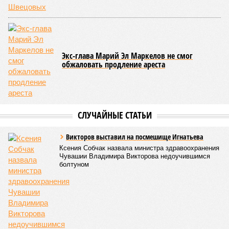
чемпионат по керешу, участие в котором приняли
сильнейшие борцы со всех районов Чувашии; турнир
наглядно продемонстрировал динамичный и зрелищный
характер этого вида спорта.
Керешу включён в перечень приоритетных спортивных
дисциплин на территории Чувашской Республики. Кроме
того, данное единоборство уже имеет опыт выхода на
международную арену: оно входило в программу I и II
Всемирных игр национальных видов единоборств, которые
проводились в Чувашии, что говорит о расширении
географии интереса к этой борьбе за пределами региона.
Александра Иванова
Опубликовано:
22.07.2026 13:47
Отредактировано:
22.07.2026 13:47
Республика
разместилась на 79
месте в России по
качеству дорог