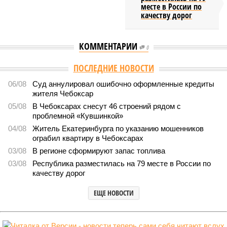
месте в России по
качеству дорог
КОММЕНТАРИИ
0
Версия
//
Общество
//
В регионе учреждены удостоверения мастеров
спорта по борьбе керешу
2079
Заткнуть за пояс
В регионе учреждены удостоверения мастеров спорта по
борьбе керешу
В регионе учреждены удостоверения мастеров спорта по борьбе керешу
(фото: wikimedia commons/Ilsurikat)
В Чувашской Республике последовательно реализуются меры,