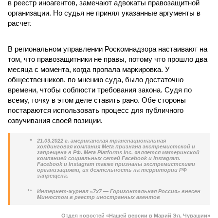
в реестр иноагентов, замечают адвокаты правозащитной
организации. Но судья не принял указанные аргументы в
расчет.
В региональном управлении Роскомнадзора настаивают на
том, что правозащитники не правы, потому что прошло два
месяца с момента, когда пропала маркировка. У
общественников. по мнению суда, было достаточно
времени, чтобы соблюсти требования закона. Судя по
всему, точку в этом деле ставить рано. Обе стороны
постараются использовать процесс для публичного
озвучивания своей позиции.
*
21.03.2022 г. американская транснациональная
холдинговая компания Meta признана экстремистской и
запрещена в РФ. Meta Platforms Inc. является материнской
компанией социальных сетей Facebook и Instagram.
Facebook и Instagram также признаны экстремистскими
организациями, их деятельность на территории РФ
запрещена.
**
Интернет-журнал «7х7 — Горизонтальная Россия» внесен
Минюстом в реестр иностранных агентов
Отдел новостей «Нашей версии в Марий Эл, Чувашии»