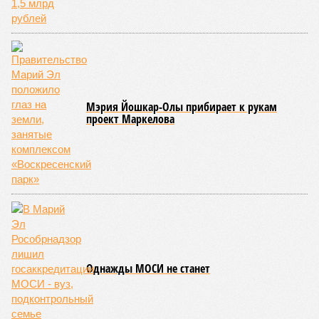
проходит следующим образом: соперники располагаются
лицом друг к другу, при этом через пояс каждого из них
перекинуто специальное матерчатое полотенце;
удерживаясь за этот элемент экипировки, борцы вступают
в противоборство, основная задача которого заключается в
том, чтобы опрокинуть противника.
Современная версия чувашской национальной борьбы
была создана в 1990-х годах. С того периода дисциплина
переживает этап активного возрождения, сохраняя при
этом неразрывную связь с многовековыми народными
традициями.
В настоящее время керешу демонстрирует рост
популярности. В 2024 году в столице республики, городе
Чебоксары, на базе спортивной школы № 11 состоялось
торжественное открытие Республиканского центра
единоборств «Керешу». площадка имеет все необходимые
условия для полноценной подготовки спортсменов
высокого класса.
В том же году был проведён первый официальный