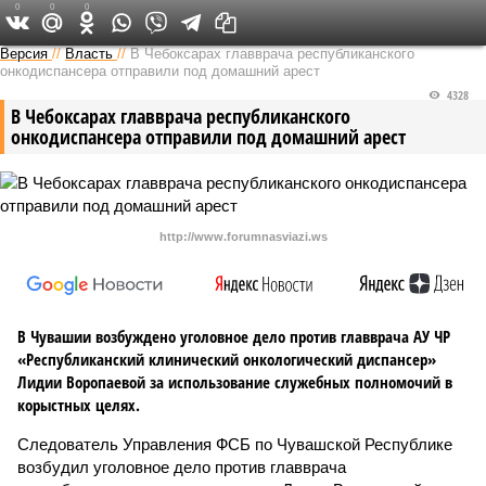
0
0
0
Версия в Чувашии
Версия
//
Власть
//
В Чебоксарах главврача республиканского
онкодиспансера отправили под домашний арест
4328
В Чебоксарах главврача республиканского
онкодиспансера отправили под домашний арест
http://www.forumnasviazi.ws
В Чувашии возбуждено уголовное дело против главврача АУ ЧР
«Республиканский клинический онкологический диспансер»
Лидии Воропаевой за использование служебных полномочий в
корыстных целях.
Следователь Управления ФСБ по Чувашской Республике
возбудил уголовное дело против главврача