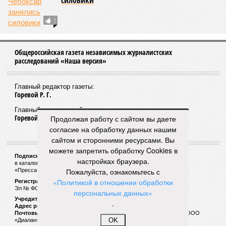
силовики
1
Общероссийская газета независимых журналистских
расследований «Наша версия»
Главный редактор газеты:
Горевой Р. Г.
Главный редактор сайта:
Горевой Р. Г.
Продолжая работу с сайтом вы даете
согласие на обработку данных нашим
сайтом и сторонними ресурсами. Вы
можете запретить обработку Cookies в
Подписной индекс газеты «Наша версия»:
настройках браузера.
в каталоге «Почта России» —
99266
Пожалуйста, ознакомьтесь с
«Пресса России» (зелёный) —
41522
«Политикой в отношении обработки
Регистрационный номер Роскомнадзора
Эл № ФС77-53847 от 26.04.2013.
персональных данных»
Учредитель ООО «Версия»
.
Адрес редакции:
123100, Россия, Москва, улица 1905 года, 7с1
Почтовый адрес редакции:
123022, Россия, Москва, а/я 29. для ООО
OK
«Диалан»