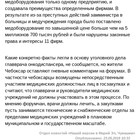
медоборудования только одному предприятию, и
создавала преимущества определенным фирмам. В
результате из-за преступных действий замминистра в
больницы и медучреждения города было поставлено
медоборудование по завышенной цене больше чем на 5
миллионов 700 тысяч рублей и были нарушены законные
права и интересы 11 фирм.
Какие конкретно факты легли в основу уголовного дела
главврача онкодиспансера, не сообщается, но жители
Чебоксар оставляют гневные комментарии на форумах. В
частности чебоксарцы возмущены непосредственным
участием медицинских должностных лиц в госзакупках и
считают, что главврачи и руководители медицинских
учреждений не должны участвовать в этом процессе. По
мнению форумчан, врачи должны лечить, а закупками
пусть занимаются технические и снабженческие отделы за
пределами медицинских учреждений в плановом
муниципальном и государственном масштабе.
Отдел новостей «Нашей версии в Марий Эл, Чувашии»
Опубликовано:
23.05.2018 10:33