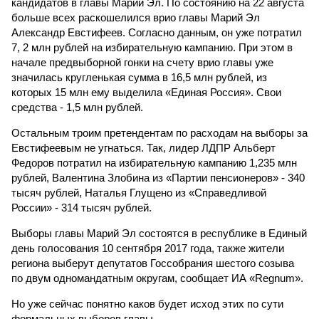
кандидатов в главы Марий Эл. По состоянию на 22 августа
больше всех раскошелился врио главы Марий Эл
Александр Евстифеев. Согласно данным, он уже потратил
7, 2 млн рублей на избирательную кампанию. При этом в
начале предвыборной гонки на счету врио главы уже
значилась кругленькая сумма в 16,5 млн рублей, из
которых 15 млн ему выделила «Единая Россия». Свои
средства - 1,5 млн рублей.
Остальным троим претендентам по расходам на выборы за
Евстифеевым не угнаться. Так, лидер ЛДПР Альберт
Федоров потратил на избирательную кампанию 1,235 млн
рублей, Валентина Злобина из «Партии пенсионеров» - 340
тысяч рублей, Наталья Глущено из «Справедливой
России» - 314 тысяч рублей.
Выборы главы Марий Эл состоятся в республике в Единый
день голосования 10 сентября 2017 года, также жители
региона выберут депутатов Госсобрания шестого созыва
по двум одномандатным округам, сообщает ИА «Regnum».
Но уже сейчас понятно каков будет исход этих по сути
формальных выборов главы.