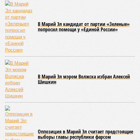
соответствующие положения и образцы наградных
атрибутов на уровне правительства субъекта. Согласно
обнародованным материалам, введены удостоверения и
нагрудные знаки мастера спорта Чувашии международного
класса по керешу, а также мастера спорта Чувашии.
Параллельно с этим разработана полная разрядная сетка
по керешу, охватывающая все ступени от третьего
юношеского разряда до уровня кандидата в мастера
спорта. Такая структура призвана обеспечить системность
в подготовке юных атлетов и создать чёткие ориентиры
для последовательного повышения их квалификации.
Керешу представляет собой традиционное единоборство,
уходящее корнями в культуру чувашского народа. Схватка
проходит следующим образом: соперники располагаются
лицом друг к другу, при этом через пояс каждого из них
перекинуто специальное матерчатое полотенце;
удерживаясь за этот элемент экипировки, борцы вступают
в противоборство, основная задача которого заключается в
том, чтобы опрокинуть противника.