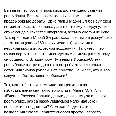
Вызывает вопросы и программа дальнейшего развития
республики. Весьма показательны в этом плане
предвыборные дебаты. Врио главы Марий Эл без бумажки
не может сказать ни слова, да и то, что ему «подсунула»
его команда в качестве шпаргалки, весьма убого и не ново.
Так, врио главы Марий Эл рассказал, сколько в республике
льготников (около 160 тысяч человек), и заявил о
необходимости их адресной поддержки. Напомнил, что
нужно вернуть выплаты многодетным семьям (на эту тему
он общался с Владимиром Путиным в Йошкар-Оле) -
республике на три года на это потребуется несколько
сотен миллионов рублей. Вот, собственно, и все, что было
озвучено. без выводов и обещаний.
Так, может быть, и не стоило так тратиться на
избирательную кампанию врио главы Марий Эл? Или
«Единой России» больше деньги девать некуда в нищей
республике, раз за разом лишаемой мало-мальской
перспективы подняться? А, может, бюджет эти, с
позволения сказать, политтехнологи просто-напросто