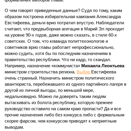
О чем говорят приведенные данные? Судя по тому, каким
образом построена избирательная кампания Александра
Евстифеева, деньги врио потратил впустую. Наблюдатели
считают, что предвыборная агитация в Марий Эл проходит
на уровне 90-х годов, даже можно сказать, в стиле 60-х
советских. О том, что команда политтехонологов и
советников врио главы работает непрофессионально,
можно судить, хотя бы по последним назначениям в
правительство республики. Что ни кадр, то скандал.
Например, назначение «коммуниста»
Михаила Леонтьева
министром строительства региона.
Выбор
Евстифеева
очень странный. Назначить министром политического
авантюриста, перебежавшего из одного партийного лагеря в
другой из личной выгоды, по меньшей мере,
недальновидно. Можно ли доверять таким людям
вытаскивать из болота республику, которую прежнее
руководство оставило на самом краю пропасти? Да и все
прочие назначения либо без конкурса либо с формальным
скорее фарсом, чем конкурсом приводят к неприятным
выводам.