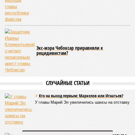
Современная версия чувашской национальной борьбы
была создана в 1990-х годах. С того периода дисциплина
переживает этап активного возрождения, сохраняя при
этом неразрывную связь с многовековыми народными
традициями.
В настоящее время керешу демонстрирует рост
популярности. В 2024 году в столице республики, городе
Чебоксары, на базе спортивной школы № 11 состоялось
торжественное открытие Республиканского центра
единоборств «Керешу». площадка имеет все необходимые
условия для полноценной подготовки спортсменов
высокого класса.
В том же году был проведён первый официальный
чемпионат по керешу, участие в котором приняли
сильнейшие борцы со всех районов Чувашии; турнир
наглядно продемонстрировал динамичный и зрелищный
характер этого вида спорта.
Керешу включён в перечень приоритетных спортивных
дисциплин на территории Чувашской Республики. Кроме