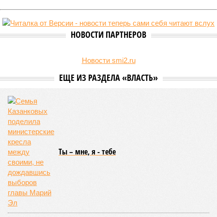
В регионе учреждены удостоверения мастеров спорта по борьбе керешу
(фото: wikimedia commons/Ilsurikat)
В Чувашской Республике последовательно реализуются меры,
направленные на повышение статуса и институциональное
развитие национальной борьбы на поясах керешу.
Региональные власти не ограничились
признанием
данной
дисциплины в качестве приоритетной, но также утвердили
официальную систему спортивных званий и
ведомственных знаков отличия, закрепив