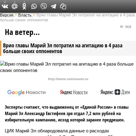
12
2
5
Версия в Чувашии
Версия
//
Власть
//
Врио главы Марий Эл потратил на агитацию в 4 раза
больше своих оппонентов
3628
На ветер...
Врио главы Марий Эл потратил на агитацию в 4 раза
больше своих оппонентов
http://www.semnasem.ru
Эксперты считают, что выдвиженец от «Единой России» в главы
Марий Эл Александр Евстифеев зря отдал 7,2 млн рублей на
избирательную кампанию, исход которой заранее предрешен.
ЦИК Марий Эл обнародовала данные о расходах